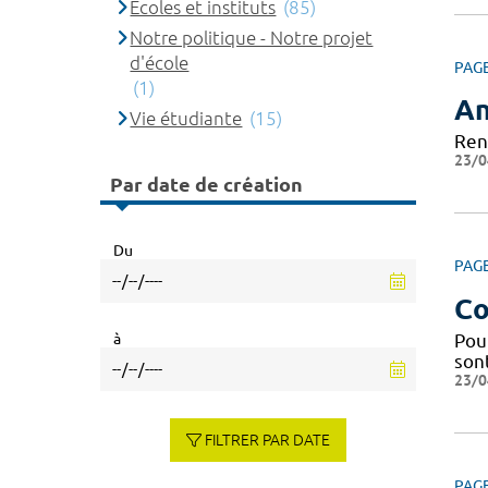
Ecoles et instituts
(85)
Notre politique - Notre projet
d'école
PAG
(1)
An
Vie étudiante
(15)
Ren
23/0
Par date de création
Du
PAG
Co
à
Pou
sont
23/0
FILTRER PAR DATE
PAG