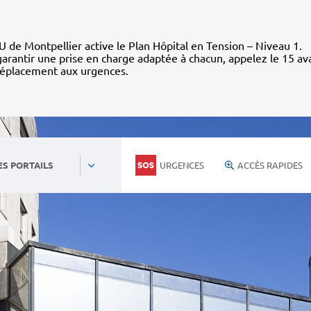
 de Montpellier active le Plan Hôpital en Tension – Niveau 1.
arantir une prise en charge adaptée à chacun, appelez le 15 av
déplacement aux urgences.
URGENCES
ACCÈS RAPIDES
ES PORTAILS