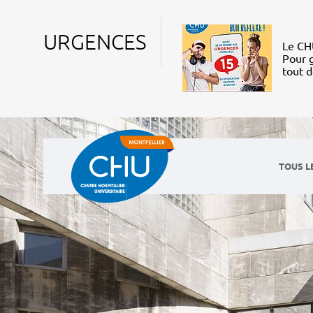
URGENCES
Le CHU
Pour g
tout 
TOUS L