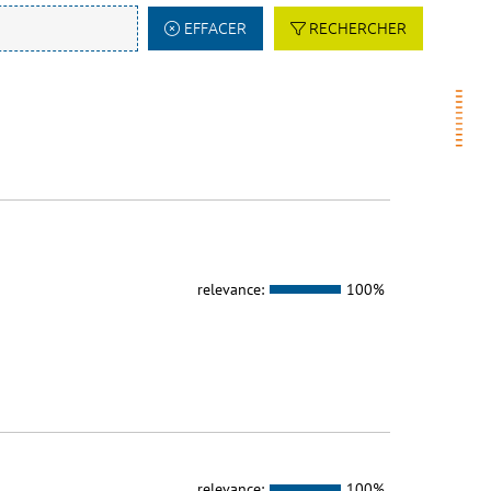
EFFACER
RECHERCHER
relevance:
100%
relevance:
100%