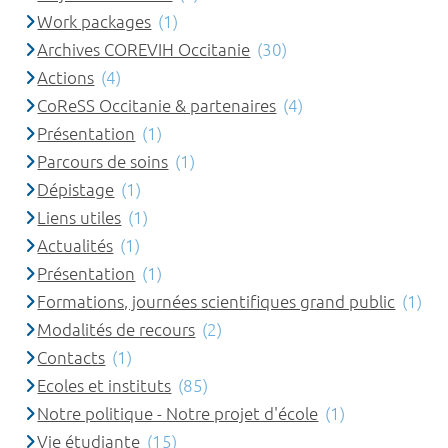
Work packages
(1)
Archives COREVIH Occitanie
(30)
Actions
(4)
CoReSS Occitanie & partenaires
(4)
Présentation
(1)
Parcours de soins
(1)
Dépistage
(1)
Liens utiles
(1)
Actualités
(1)
Présentation
(1)
Formations, journées scientifiques grand public
(1)
Modalités de recours
(2)
Contacts
(1)
Ecoles et instituts
(85)
Notre politique - Notre projet d'école
(1)
Vie étudiante
(15)