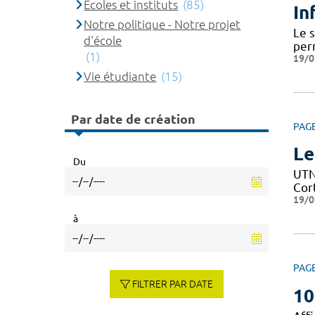
Ecoles et instituts
(85)
In
Notre politique - Notre projet
Le 
d'école
per
(1)
19/0
Vie étudiante
(15)
Par date de création
PAG
Le
Du
UTN 
Cor
19/0
à
PAG
FILTRER PAR DATE
10