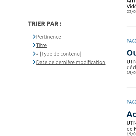
Affi
Vid
22/0
TRIER PAR :
Pertinence
PAG
Titre
Ou
[Type de contenu]
UTN 
Date de dernière modification
décl
19/0
PAG
Ac
UTN
de M
19/0