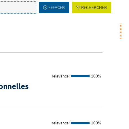
EFFACER
RECHERCHER
relevance:
100%
onnelles
relevance:
100%