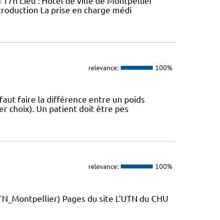
 17h Lieu : Hôtel de ville de Montpellier
troduction La prise en charge médi
relevance:
100%
 faut faire la différence entre un poids
r choix). Un patient doit être pes
relevance:
100%
_Montpellier) Pages du site L'UTN du CHU