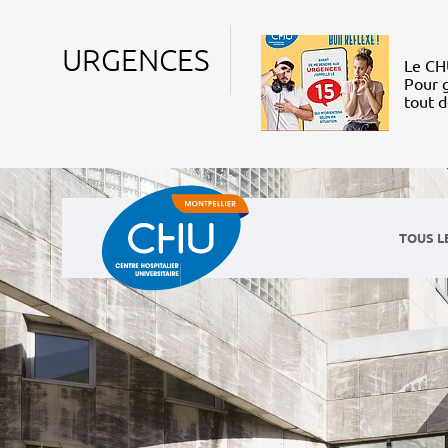
URGENCES
Le CHU
Pour g
tout 
TOUS L