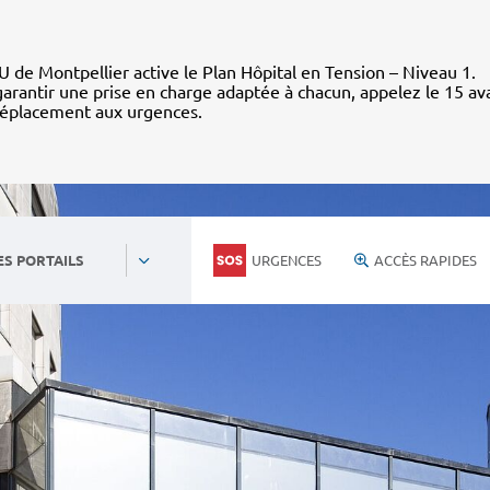
 de Montpellier active le Plan Hôpital en Tension – Niveau 1.
arantir une prise en charge adaptée à chacun, appelez le 15 av
déplacement aux urgences.
URGENCES
ACCÈS RAPIDES
ES PORTAILS