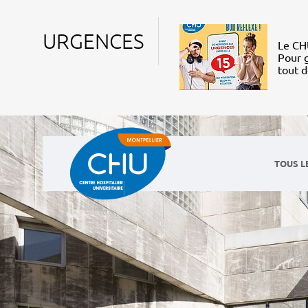
URGENCES
Le CHU
Pour g
tout 
TOUS L