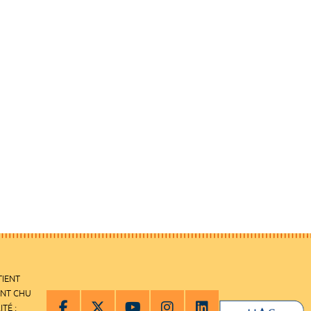
TIENT
ENT CHU
ITÉ :