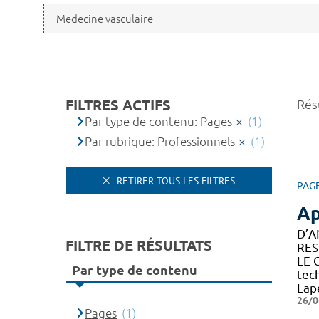
FILTRES ACTIFS
Résu
Par type de contenu: Pages
(1)
Par rubrique: Professionnels
(1)
RETIRER TOUS LES FILTRES
PAG
Ap
D’A
FILTRE DE RÉSULTATS
RES
LE 
Par type de contenu
tec
Lap
26/0
Pages
(1)