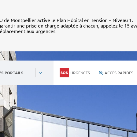
 de Montpellier active le Plan Hôpital en Tension – Niveau 1.
arantir une prise en charge adaptée à chacun, appelez le 15 av
déplacement aux urgences.
URGENCES
ACCÈS RAPIDES
ES PORTAILS