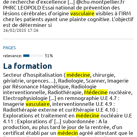
de recherche d’excellence [...] @chu-montpellier.fr
PHRC LEOPOLD Essai national de prévention des
lésions cérébrales d’origine
vasculaire
visibles à l’IRM
chez les patients ayant une plainte cognitive. L’objectif
est de déterminer si
26/02/2025 17:26
PAGES
relevance:
31%
La formation
Secteur d’hospitalisation (
médecine
, chirurgie,
gériatrie, urgences…), Radiologie, Scanner, Imagerie
par Résonance Magnétique, Radiologie
interventionnelle, Radiothérapie,
Médecine
nucléaire,
Electrophysiologie [...] en remnographie U.E 4.7 :
Imagerie
vasculaire
, interventionnelle U.E 4.9 :
Radiothérapie externe et curithérapie U.E 4.10 :
Explorations et traitement en
médecine
nucléaire U.E
4.11 : Explorations d' [...] subordonnée : A la
production, au plus tard le jour de la rentrée, d'un
certificat établi par un
médecin
agréé attestant que le