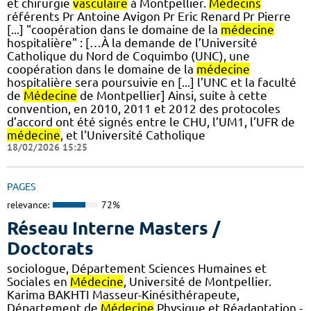
et chirurgie
vasculaire
à Montpellier.
Médecins
référents Pr Antoine Avigon Pr Eric Renard Pr Pierre
[...] "coopération dans le domaine de la
médecine
hospitalière" : […À la demande de l’Université
Catholique du Nord de Coquimbo (UNC), une
coopération dans le domaine de la
médecine
hospitalière sera poursuivie en [...] l’UNC et la faculté
de
Médecine
de Montpellier] Ainsi, suite à cette
convention, en 2010, 2011 et 2012 des protocoles
d’accord ont été signés entre le CHU, l’UM1, l’UFR de
médecine
, et l'Université Catholique
18/02/2026 15:25
PAGES
relevance:
72%
Réseau Interne Masters /
Doctorats
sociologue, Département Sciences Humaines et
Sociales en
Médecine
, Université de Montpellier.
Karima BAKHTI Masseur-Kinésithérapeute,
Département de
Médecine
Physique et Réadaptation -