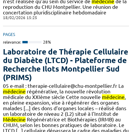
n’est réalisée qu’au sein du service de
médecine
de la
reproduction du CHU Montpellier. Une réunion de
concertation pluridisciplinaire hebdomadaire
18/02/2026 15:25
PAGES
relevance:
28%
Laboratoire de Thérapie Cellulaire
du Diabète (LTCD) - Plateforme de
Recherche Ilots Montpellier Sud
(PRIMS)
05 e-mail : therapie-cellulaire@chu-montpellier.fr La
médecine
régénérative, la nouvelle révolution
médicale du XXIème siècle Cette nouvelle
médecine
,
en pleine expansion, vise à régénérer des organes
malades [...] des dons d’organes locales – réalisé dans
un laboratoire de niveau 2 (L2) situé à l’Institut de
Médecine
Régénératrice et Biothérapies (IRMB) au
CHUM, selon les bonnes pratiques de laboratoire. Le
LTCD [...] cellulaire dépassera le cadre des maladies du