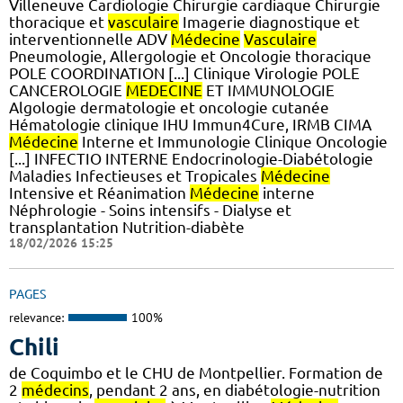
Villeneuve Cardiologie Chirurgie cardiaque Chirurgie
thoracique et
vasculaire
Imagerie diagnostique et
interventionnelle ADV
Médecine
Vasculaire
Pneumologie, Allergologie et Oncologie thoracique
POLE COORDINATION [...] Clinique Virologie POLE
CANCEROLOGIE
MEDECINE
ET IMMUNOLOGIE
Algologie dermatologie et oncologie cutanée
Hématologie clinique IHU Immun4Cure, IRMB CIMA
Médecine
Interne et Immunologie Clinique Oncologie
[...] INFECTIO INTERNE Endocrinologie-Diabétologie
Maladies Infectieuses et Tropicales
Médecine
Intensive et Réanimation
Médecine
interne
Néphrologie - Soins intensifs - Dialyse et
transplantation Nutrition-diabète
18/02/2026 15:25
PAGES
relevance:
100%
Chili
de Coquimbo et le CHU de Montpellier. Formation de
2
médecins
, pendant 2 ans, en diabétologie-nutrition