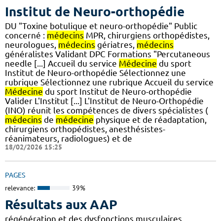
Institut de Neuro-orthopédie
DU "Toxine botulique et neuro-orthopédie" Public
concerné :
médecins
MPR, chirurgiens orthopédistes,
neurologues,
médecins
gériatres,
médecins
généralistes Validant DPC Formations "Percutaneous
needle [...] Accueil du service
Médecine
du sport
Institut de Neuro-orthopédie Sélectionnez une
rubrique Sélectionnez une rubrique Accueil du service
Médecine
du sport Institut de Neuro-orthopédie
Valider L'Institut [...] L'Institut de Neuro-Orthopédie
(INO) réunit les compétences de divers spécialistes (
médecins
de
médecine
physique et de réadaptation,
chirurgiens orthopédistes, anesthésistes-
réanimateurs, radiologues) et de
18/02/2026 15:25
PAGES
relevance:
39%
Résultats aux AAP
régénération et des dysfonctions musculaires