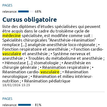
PAGES
relevance:
68%
Cursus obligatoire
liste des diplômes d'études spécialisées qui peuvent
être acquis dans le cadre du troisième cycle de
médecine
spécialisée, est modifiée comme suit :
Spécialités chirurgicales "Anesthésie-réanimation"
remplace [...] analgésie-anesthésie loco-régionale ; •
Fonction respiratoire et anesthésie ; • Fonction cardio-
vasculaire
et anesthésie ; • Système nerveux et
anesthésie ; • Troubles du métabolisme et anesthésie ;
• Hémostase [...] stomatologie ; • Anesthésie en
chirurgie générale ; • Réanimation respiratoire ; •
Réanimation cardio-
vasculaire
; • Réanimation
neurologique ; • Réanimation et milieu intérieur-
nutrition ; • Réanimation pédiatrique
18/02/2026 15:25
PAGES
relevance:
81%