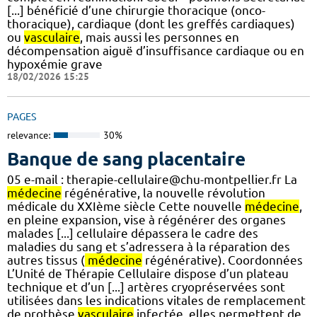
[...] bénéficié d’une chirurgie thoracique (onco-
thoracique), cardiaque (dont les greffés cardiaques)
ou
vasculaire
, mais aussi les personnes en
décompensation aiguë d’insuffisance cardiaque ou en
hypoxémie grave
18/02/2026 15:25
PAGES
relevance:
30%
Banque de sang placentaire
05 e-mail : therapie-cellulaire@chu-montpellier.fr La
médecine
régénérative, la nouvelle révolution
médicale du XXIème siècle Cette nouvelle
médecine
,
en pleine expansion, vise à régénérer des organes
malades [...] cellulaire dépassera le cadre des
maladies du sang et s’adressera à la réparation des
autres tissus (
médecine
régénérative). Coordonnées
L’Unité de Thérapie Cellulaire dispose d’un plateau
technique et d’un [...] artères cryopréservées sont
utilisées dans les indications vitales de remplacement
de prothèse
vasculaire
infectée, elles permettent de