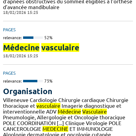
d'apnées obstructives du sommeil éligibles à l’orthèse
d’avancée mandibulaire
18/02/2026 15:25
PAGES
relevance:
52%
Médecine
vasculaire
18/02/2026 15:25
PAGES
relevance:
73%
Organisation
Villeneuve Cardiologie Chirurgie cardiaque Chirurgie
thoracique et
vasculaire
Imagerie diagnostique et
interventionnelle ADV
Médecine
Vasculaire
Pneumologie, Allergologie et Oncologie thoracique
POLE COORDINATION [...] Clinique Virologie POLE
CANCEROLOGIE
MEDECINE
ET IMMUNOLOGIE
Algologie dermatologie et oncologie cutanée