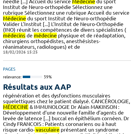
needle [...] Accueil du service
Médecine
du sport
Institut de Neuro-orthopédie Sélectionnez une
rubrique Sélectionnez une rubrique Accueil du service
Médecine
du sport Institut de Neuro-orthopédie
Valider L'Institut [...] L'Institut de Neuro-Orthopédie
(INO) réunit les compétences de divers spécialistes (
médecins
de
médecine
physique et de réadaptation,
chirurgiens orthopédistes, anesthésistes-
réanimateurs, radiologues) et de
18/02/2026 15:25
PAGES
relevance:
39%
Résultats aux AAP
régénération et des dysfonctions musculaires
squelettiques chez le patient dialysé. CANCÉROLOGIE,
MÉDECINE
& IMMUNOLOGIE Dr Alain MAKINSON :
Développement d’une nouvelle famille d’agents de
levée de latence [...] buccal en épithélium cornéen. Dr
Cindy FRANCOIS : Patients coronariens ou à haut
risque cardio-
vasculaire
présentant un syndrome