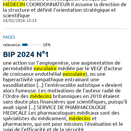
MÉDECIN
COORDONNATEUR Il assume la direction de
la structure et définit l'orientation stratégique et
scientifique
18/02/2026 15:25
PAGES
relevance:
28%
BIP 2024 N°1
une action sur l’angiogenèse, une augmentation de
perméabilité
vasculaire
médiée par le VEGF (facteur
de croissance endothélial
vasculaire
), ou une
hyperactivité sympathique entrainant une
vasodilatation [...] l’entérocolite autistique » devient
alors fumeuse. Les motivations de l’auteur radié de
l’Ordre des
médecins
britanniques en 2010 étaient
sans doute plus financières que scientifiques, puisqu’il
avait signé [...] SERVICE DE PHARMACOLOGIE
MEDICALE Les pharmacologues médicaux sont des
spécialistes du médicament,
médecins
et
pharmaciens, qui ont pour missions l’évaluation et le
suivi de l’efficacité et de la sécurité