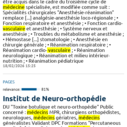
être acquis dans le cadre du troisième cycle de
médecine
spécialisée, est modifiée comme suit :
Spécialités chirurgicales "Anesthésie-réanimation"
remplace [...] analgésie-anesthésie loco-régionale ; •
Fonction respiratoire et anesthésie ; • Fonction cardio-
vasculaire
et anesthésie ; • Système nerveux et
anesthésie ; • Troubles du métabolisme et anesthésie ;
• Hémostase [...] stomatologie ; • Anesthésie en
chirurgie générale ; • Réanimation respiratoire ; •
Réanimation cardio-
vasculaire
; • Réanimation
neurologique ; • Réanimation et milieu intérieur-
nutrition ; • Réanimation pédiatrique
18/02/2026 15:25
PAGES
relevance:
81%
Institut de Neuro-orthopédie
DU "Toxine botulique et neuro-orthopédie" Public
concerné :
médecins
MPR, chirurgiens orthopédistes,
neurologues,
médecins
gériatres,
médecins
généralistes Validant DPC Formations "Percutaneous