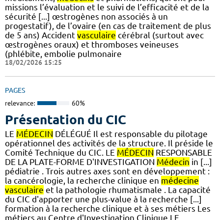
missions l’évaluation et le suivi de l’efficacité et de la
sécurité [...] œstrogènes non associés à un
progestatif), de l’ovaire (en cas de traitement de plus
de 5 ans) Accident
vasculaire
cérébral (surtout avec
œstrogènes oraux) et thromboses veineuses
(phlébite, embolie pulmonaire
18/02/2026 15:25
PAGES
relevance:
60%
Présentation du CIC
LE
MÉDECIN
DÉLÉGUÉ Il est responsable du pilotage
opérationnel des activités de la structure. Il préside le
Comité Technique du CIC. LE
MÉDECIN
RESPONSABLE
DE LA PLATE-FORME D'INVESTIGATION
Médecin
in [...]
pédiatrie . Trois autres axes sont en développement :
la cancérologie, la recherche clinique en
médecine
vasculaire
et la pathologie rhumatismale . La capacité
du CIC d'apporter une plus-value à la recherche [...]
formation à la recherche clinique et à ses métiers Les
métiers au Centre d'Investigation Clinique LE