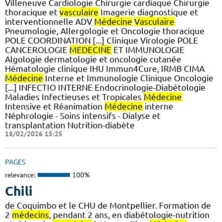
Villeneuve Cardiologie Chirurgie cardiaque Chirurgie
thoracique et
vasculaire
Imagerie diagnostique et
interventionnelle ADV
Médecine
Vasculaire
Pneumologie, Allergologie et Oncologie thoracique
POLE COORDINATION [...] Clinique Virologie POLE
CANCEROLOGIE
MEDECINE
ET IMMUNOLOGIE
Algologie dermatologie et oncologie cutanée
Hématologie clinique IHU Immun4Cure, IRMB CIMA
Médecine
Interne et Immunologie Clinique Oncologie
[...] INFECTIO INTERNE Endocrinologie-Diabétologie
Maladies Infectieuses et Tropicales
Médecine
Intensive et Réanimation
Médecine
interne
Néphrologie - Soins intensifs - Dialyse et
transplantation Nutrition-diabète
18/02/2026 15:25
PAGES
relevance:
100%
Chili
de Coquimbo et le CHU de Montpellier. Formation de
2
médecins
, pendant 2 ans, en diabétologie-nutrition