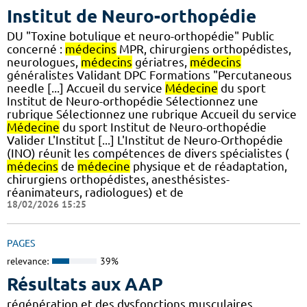
Institut de Neuro-orthopédie
DU "Toxine botulique et neuro-orthopédie" Public
concerné :
médecins
MPR, chirurgiens orthopédistes,
neurologues,
médecins
gériatres,
médecins
généralistes Validant DPC Formations "Percutaneous
needle [...] Accueil du service
Médecine
du sport
Institut de Neuro-orthopédie Sélectionnez une
rubrique Sélectionnez une rubrique Accueil du service
Médecine
du sport Institut de Neuro-orthopédie
Valider L'Institut [...] L'Institut de Neuro-Orthopédie
(INO) réunit les compétences de divers spécialistes (
médecins
de
médecine
physique et de réadaptation,
chirurgiens orthopédistes, anesthésistes-
réanimateurs, radiologues) et de
18/02/2026 15:25
PAGES
relevance:
39%
Résultats aux AAP
régénération et des dysfonctions musculaires