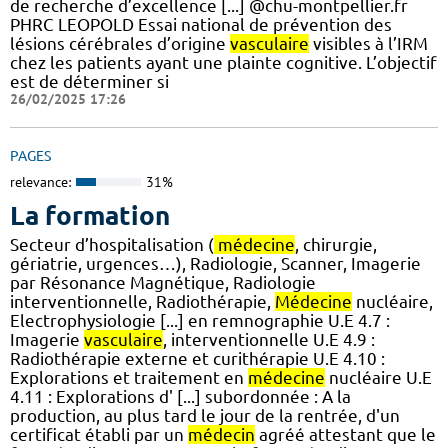
de recherche d’excellence [...] @chu-montpellier.fr
PHRC LEOPOLD Essai national de prévention des
lésions cérébrales d’origine
vasculaire
visibles à l’IRM
chez les patients ayant une plainte cognitive. L’objectif
est de déterminer si
26/02/2025 17:26
PAGES
relevance:
31%
La formation
Secteur d’hospitalisation (
médecine
, chirurgie,
gériatrie, urgences…), Radiologie, Scanner, Imagerie
par Résonance Magnétique, Radiologie
interventionnelle, Radiothérapie,
Médecine
nucléaire,
Electrophysiologie [...] en remnographie U.E 4.7 :
Imagerie
vasculaire
, interventionnelle U.E 4.9 :
Radiothérapie externe et curithérapie U.E 4.10 :
Explorations et traitement en
médecine
nucléaire U.E
4.11 : Explorations d' [...] subordonnée : A la
production, au plus tard le jour de la rentrée, d'un
certificat établi par un
médecin
agréé attestant que le