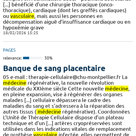
[...] bénéficié d’une chirurgie thoracique (onco-
thoracique), cardiaque (dont les greffés cardiaques)
ou
vasculaire
, mais aussi les personnes en
décompensation aiguë d’insuffisance cardiaque ou en
hypoxémie grave
18/02/2026 15:25
PAGES
relevance:
30%
Banque de sang placentaire
05 e-mail : therapie-cellulaire@chu-montpellier.fr La
médecine
régénérative, la nouvelle révolution
médicale du XXIème siècle Cette nouvelle
médecine
,
en pleine expansion, vise à régénérer des organes
malades [...] cellulaire dépassera le cadre des
maladies du sang et s’adressera à la réparation des
autres tissus (
médecine
régénérative). Coordonnées
L’Unité de Thérapie Cellulaire dispose d’un plateau
technique et d’un [...] artères cryopréservées sont
utilisées dans les indications vitales de remplacement
de prothèse
vasculaire
infectée, elles permettent de