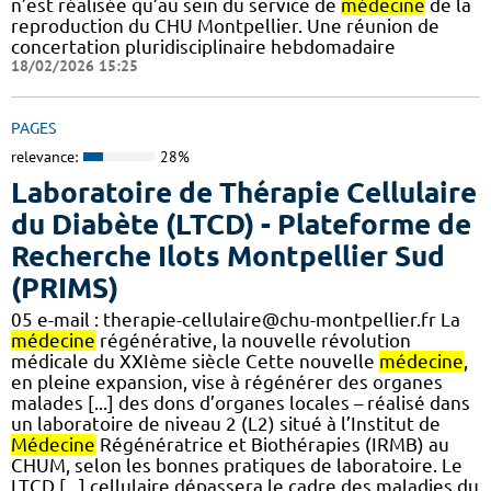
n’est réalisée qu’au sein du service de
médecine
de la
reproduction du CHU Montpellier. Une réunion de
concertation pluridisciplinaire hebdomadaire
18/02/2026 15:25
PAGES
relevance:
28%
Laboratoire de Thérapie Cellulaire
du Diabète (LTCD) - Plateforme de
Recherche Ilots Montpellier Sud
(PRIMS)
05 e-mail : therapie-cellulaire@chu-montpellier.fr La
médecine
régénérative, la nouvelle révolution
médicale du XXIème siècle Cette nouvelle
médecine
,
en pleine expansion, vise à régénérer des organes
malades [...] des dons d’organes locales – réalisé dans
un laboratoire de niveau 2 (L2) situé à l’Institut de
Médecine
Régénératrice et Biothérapies (IRMB) au
CHUM, selon les bonnes pratiques de laboratoire. Le
LTCD [...] cellulaire dépassera le cadre des maladies du