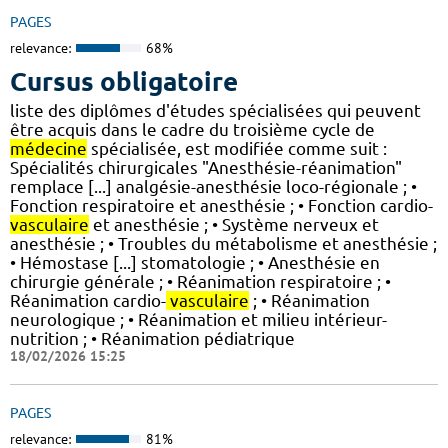
PAGES
relevance:
68%
Cursus obligatoire
liste des diplômes d'études spécialisées qui peuvent
être acquis dans le cadre du troisième cycle de
médecine
spécialisée, est modifiée comme suit :
Spécialités chirurgicales "Anesthésie-réanimation"
remplace [...] analgésie-anesthésie loco-régionale ; •
Fonction respiratoire et anesthésie ; • Fonction cardio-
vasculaire
et anesthésie ; • Système nerveux et
anesthésie ; • Troubles du métabolisme et anesthésie ;
• Hémostase [...] stomatologie ; • Anesthésie en
chirurgie générale ; • Réanimation respiratoire ; •
Réanimation cardio-
vasculaire
; • Réanimation
neurologique ; • Réanimation et milieu intérieur-
nutrition ; • Réanimation pédiatrique
18/02/2026 15:25
PAGES
relevance:
81%