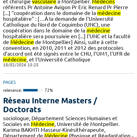
et chirurgie
vasculaire
à Montpellier.
Médecins
référents Pr Antoine Avigon Pr Eric Renard Pr Pierre
[...] "coopération dans le domaine de la
médecine
hospitalière" : […À la demande de l’Université
Catholique du Nord de Coquimbo (UNC), une
coopération dans le domaine de la
médecine
hospitalière sera poursuivie en [...] l’UNC et la faculté
de
Médecine
de Montpellier] Ainsi, suite à cette
convention, en 2010, 2011 et 2012 des protocoles
d’accord ont été signés entre le CHU, l’UM1, l’UFR de
médecine
, et l'Université Catholique
18/02/2026 15:25
PAGES
relevance:
72%
Réseau Interne Masters /
Doctorats
sociologue, Département Sciences Humaines et
Sociales en
Médecine
, Université de Montpellier.
Karima BAKHTI Masseur-Kinésithérapeute,
Département de
Médecine
Physique et Réadaptation -