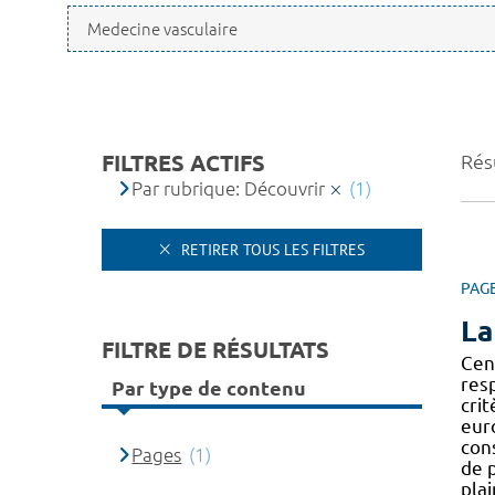
FILTRES ACTIFS
Résu
Par rubrique: Découvrir
(1)
RETIRER TOUS LES FILTRES
PAG
La
FILTRE DE RÉSULTATS
Cen
res
Par type de contenu
cri
eur
con
Pages
(1)
de 
plai