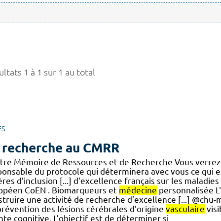
ltats 1 à 1 sur 1 au total
ES
 recherche au CMRR
tre Mémoire de Ressources et de Recherche Vous verrez
ponsable du protocole qui déterminera avec vous ce qui e
tères d’inclusion [...] d'excellence français sur les mala
opéen CoEN . Biomarqueurs et
médecine
personnalisée L'
struire une activité de recherche d’excellence [...] @chu
prévention des lésions cérébrales d’origine
vasculaire
visi
nte cognitive. L’objectif est de déterminer si