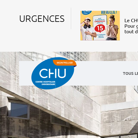
URGENCES
Le CHU
Pour g
tout 
TOUS L