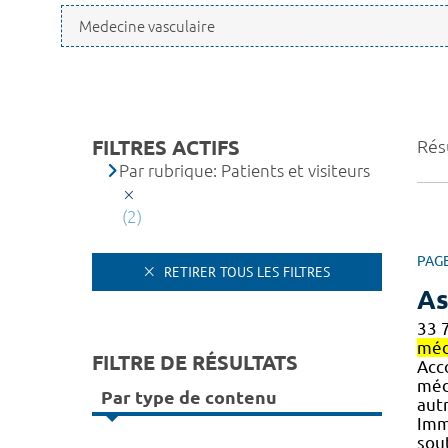
FILTRES ACTIFS
Résu
Par rubrique: Patients et visiteurs
(2)
PAG
RETIRER TOUS LES FILTRES
As
33 
méd
FILTRE DE RÉSULTATS
Acc
méd
Par type de contenu
autr
Imm
sout