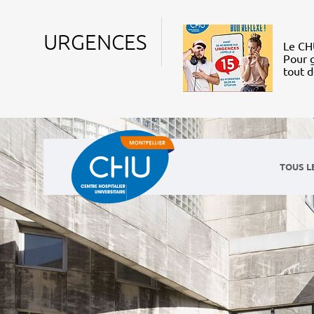
URGENCES
Le CHU
Pour g
tout 
TOUS L