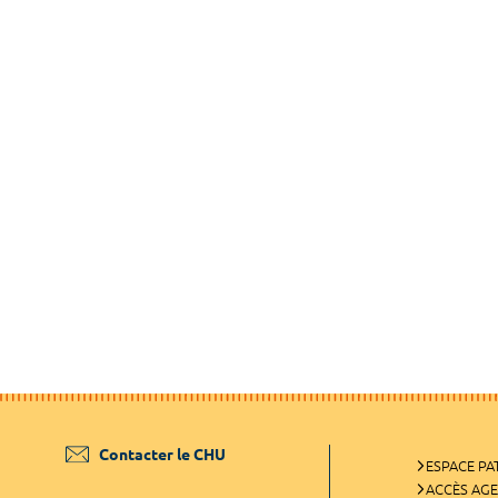
Contacter le CHU
ESPACE PA
ACCÈS AG