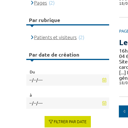
Pages
(2)
18/0
Par rubrique
PAG
Patients et visiteurs
(2)
Le
16h
Par date de création
04 
Site
car
Du
[...
géné
18/0
à
FILTRER PAR DATE