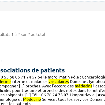
ltats 1 à 2 sur 2 au total
ES
sociations de patients
70 53 ou 06 71 74 57 54 le mardi matin Pôle : Cancérologi
ecine
interne et maladies
vasculaires
Domaine : lymphol
ompagner [...] proches. Avec l'accord des
médecins
l’assoc
icales pour traduire et prendre des notes dans le but d'
es soignants. [...] Tél. : 06 76 24 73 07 1kmpourlavie | As
unologie et
Médecine
Service : tous les services Domain
enir les patients