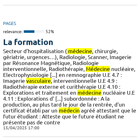
PAGES
relevance:
52%
La formation
Secteur d’hospitalisation (
médecine
, chirurgie,
gériatrie, urgences…), Radiologie, Scanner, Imagerie
par Résonance Magnétique, Radiologie
interventionnelle, Radiothérapie,
Médecine
nucléaire,
Electrophysiologie [...] en remnographie U.E 4.7 :
Imagerie
vasculaire
, interventionnelle U.E 4.9 :
Radiothérapie externe et curithérapie U.E 4.10 :
Explorations et traitement en
médecine
nucléaire U.E
4.11 : Explorations d' [...] subordonnée : A la
production, au plus tard le jour de la rentrée, d'un
certificat établi par un
médecin
agréé attestant que le
futur étudiant : Atteste que le future étudiant ne
présente pas de contre
15/04/2025 17:00