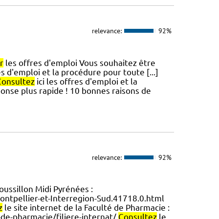
relevance:
92%
r
les offres d'emploi Vous souhaitez être
es d'emploi et la procédure pour toute [...]
Consultez
ici les offres d'emploi et la
onse plus rapide ! 10 bonnes raisons de
relevance:
92%
ussillon Midi Pyrénées :
Montpellier-et-Interregion-Sud.41718.0.html
z
le site internet de la Faculté de Pharmacie :
de-pharmacie/filiere-internat/
Consultez
le