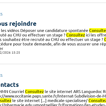
ES
us rejoindre
r les vidéos Déposer une candidature spontanée
Consulte
ruté au CHU ou effectuer un stage ?
Consultez
ici les offr
s souhaitez être recruté au CHU ou effectuer un stage ?
cédure pour toute demande, afin de vous assurer une rép
er
2/2026 15:25
ES
ntacts
HMN Courriel
Consultez
le site internet ARS Languedoc Ro
p://www.occitanie.paps.sante.fr/Internat-Subdivision-de-
sultez
le site internet [...] medicale-specialisee/
Consulte
p://pharmacie.edu.umontpellier.fr/formations/les-etudes-