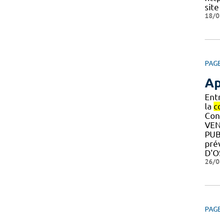
site
18/0
PAG
Ap
Ent
la
c
Con
VEN
PUB
pré
D'O
26/0
PAG