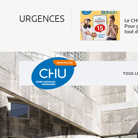
URGENCES
Le CHU
Pour g
tout 
TOUS L