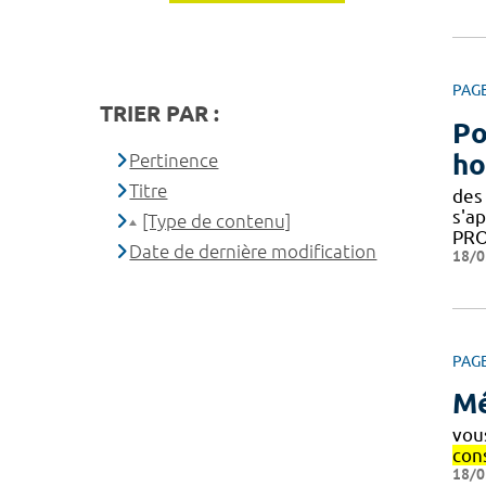
PAG
TRIER PAR :
Po
ho
Pertinence
Titre
des
s'ap
[Type de contenu]
PR
Date de dernière modification
18/0
PAG
Mé
vou
con
18/0