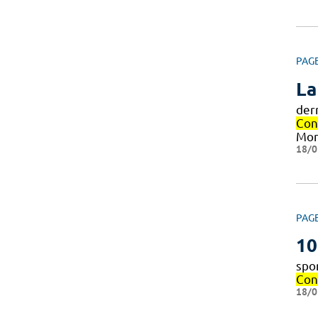
PAG
La
dern
Con
Mon
18/0
PAG
10
spo
Con
18/0