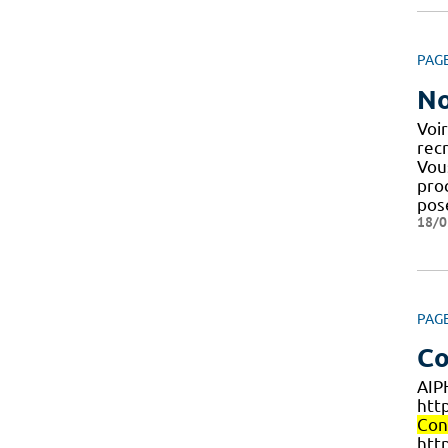
PAG
No
Voi
rec
Vou
pro
pos
18/0
PAG
Co
AIP
htt
Con
htt