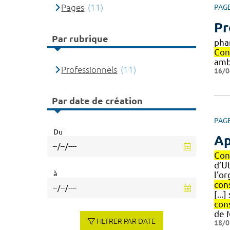
Pages
(11)
PAG
Pr
Par rubrique
pha
Con
amb
Professionnels
(11)
16/0
Par date de création
PAG
Du
Ap
Con
d’Ut
à
l'or
con
[..
con
de 
FILTRER PAR DATE
18/0