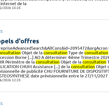
 internet de la
2/2026 15:25
ES
pels d'offres
repriseAdvancedSearch&AllCons&id=2095472&orgAcron
onsultation
Objet de la
consultation
Type de
consultation
cession Borne [...] AO A déterminer 4ième Trimestre 
IR Périmètre de la
consultation
Objet de la
consultation
T
LICATION CHUM Assistance [...] de la
consultation
Objet 
visionnelle de publicité CHU FOURNITURE DE DISPOSIT
STEOSYNTHESE date prévisionnelle entre le 27/11/2027
6/2026 12:25
ES