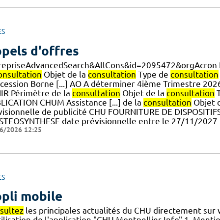
ES
pels d'offres
repriseAdvancedSearch&AllCons&id=2095472&orgAcron
onsultation
Objet de la
consultation
Type de
consultation
cession Borne [...] AO A déterminer 4ième Trimestre 
IR Périmètre de la
consultation
Objet de la
consultation
T
LICATION CHUM Assistance [...] de la
consultation
Objet 
visionnelle de publicité CHU FOURNITURE DE DISPOSIT
STEOSYNTHESE date prévisionnelle entre le 27/11/2027
6/2026 12:25
ES
pli mobile
sultez
les principales actualités du CHU directement sur
ilisation de l'application "CHU Montpellier Info" 1. Mention