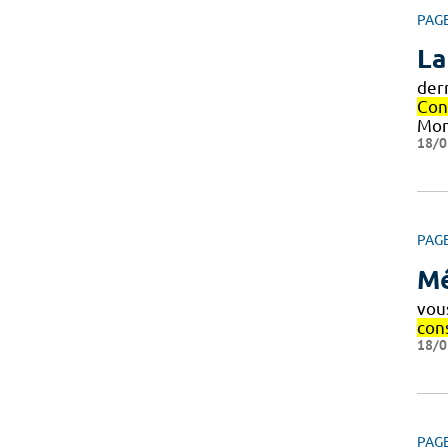
PAG
La
dern
Con
Mon
18/0
PAG
Mé
vou
con
18/0
PAG