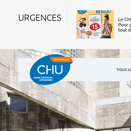
URGENCES
Le CHU
Pour g
tout 
TOUS L