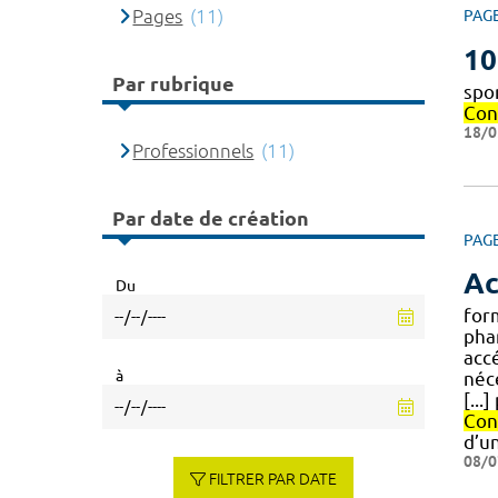
Pages
(11)
PAG
10
Par rubrique
spo
Con
18/0
Professionnels
(11)
Par date de création
PAG
Ac
Du
for
pha
acc
à
néc
[..
Con
d’u
08/0
FILTRER PAR DATE