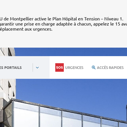
 de Montpellier active le Plan Hôpital en Tension – Niveau 1.
arantir une prise en charge adaptée à chacun, appelez le 15 av
déplacement aux urgences.
URGENCES
ACCÈS RAPIDES
ES PORTAILS