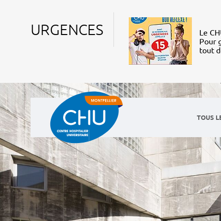
URGENCES
Le CHU
Pour g
tout 
TOUS L