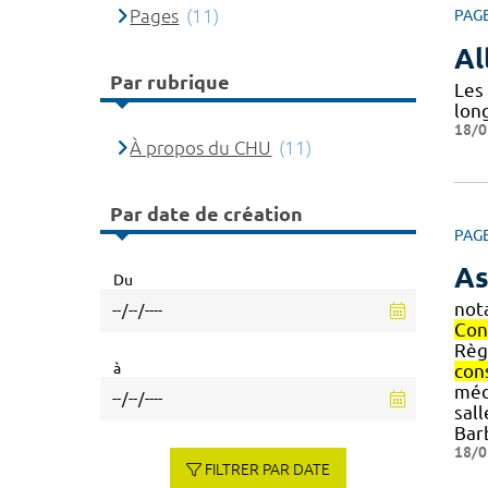
Pages
(11)
PAG
Al
Par rubrique
Les
lon
18/0
À propos du CHU
(11)
Par date de création
PAG
As
Du
not
Con
Règl
à
con
méde
sal
Bar
18/0
FILTRER PAR DATE