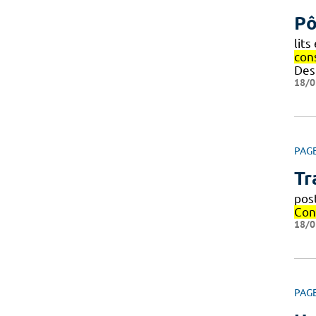
Pô
lit
con
Des
18/0
PAG
Tr
pos
Con
18/0
PAG