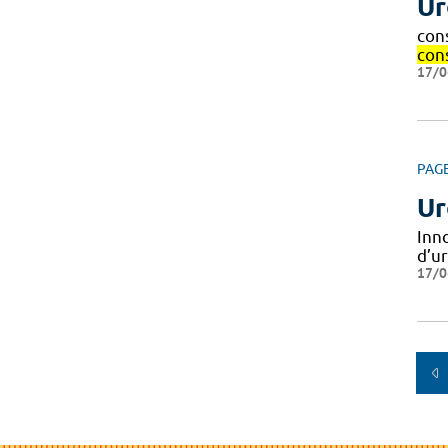
Ur
cons
con
17/0
PAG
Ur
Inn
d’u
17/0