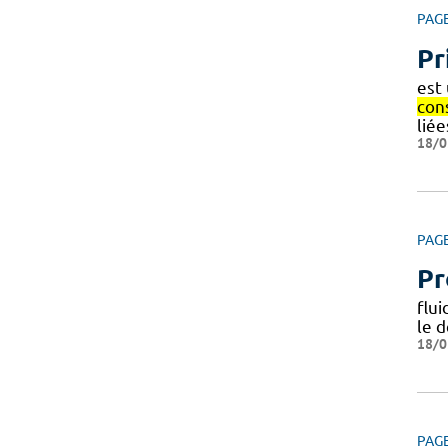
PAG
Pr
est
con
liée
18/0
PAG
Pr
flu
le d
18/0
PAG