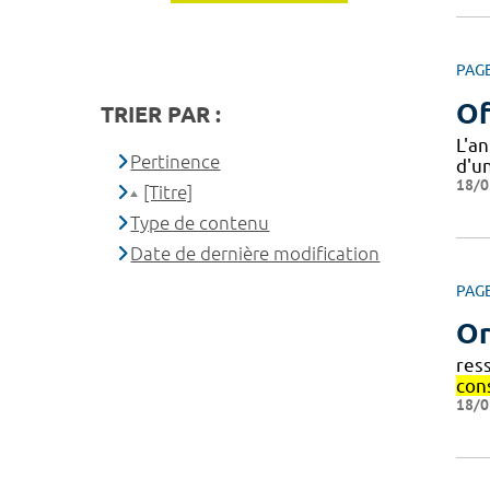
PAG
Of
TRIER PAR :
L'a
Pertinence
d'u
18/0
[Titre]
Type de contenu
Date de dernière modification
PAG
Or
res
con
18/0