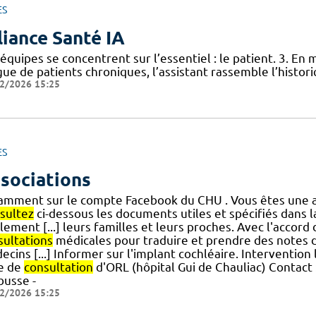
ES
liance Santé IA
 équipes se concentrent sur l’essentiel : le patient. 3. E
gue de patients chroniques, l’assistant rassemble l’histor
2/2026 15:25
ES
sociations
amment sur le compte Facebook du CHU . Vous êtes une a
sultez
ci-dessous les documents utiles et spécifiés dans 
ement [...] leurs familles et leurs proches. Avec l'accord
sultations
médicales pour traduire et prendre des notes d
cins [...] Informer sur l'implant cochléaire. Interventio
le de
consultation
d'ORL (hôpital Gui de Chauliac) Contact
busse -
2/2026 15:25