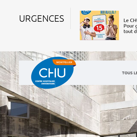
URGENCES
Le CHU
Pour g
tout 
TOUS L