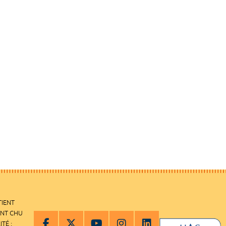
TIENT
ENT CHU
ITÉ :