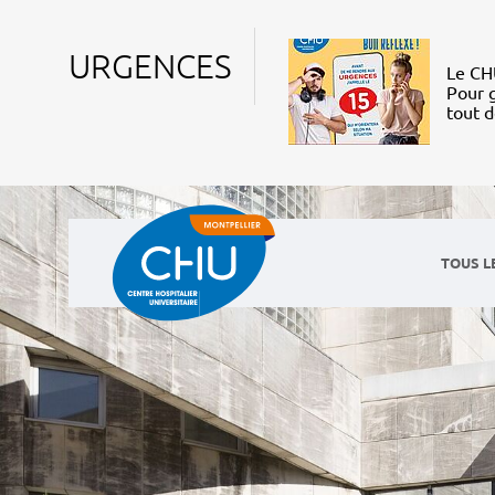
URGENCES
Le CHU
Pour g
tout 
TOUS L