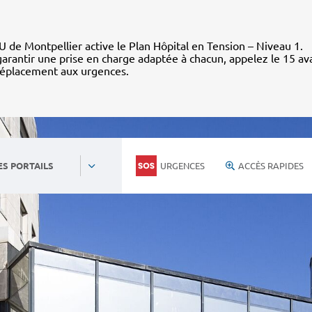
 de Montpellier active le Plan Hôpital en Tension – Niveau 1.
arantir une prise en charge adaptée à chacun, appelez le 15 av
déplacement aux urgences.
URGENCES
ACCÈS RAPIDES
ES PORTAILS