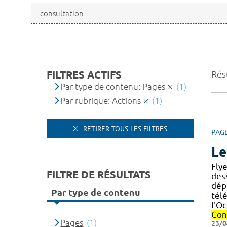
FILTRES ACTIFS
Résu
Par type de contenu: Pages
(1)
Par rubrique: Actions
(1)
RETIRER TOUS LES FILTRES
PAG
Le
Fly
FILTRE DE RÉSULTATS
dess
dép
Par type de contenu
télé
l'Oc
Con
Pages
(1)
23/0