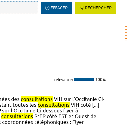
EFFACER
RECHERCHER
relevance:
100%
nnées des
consultations
VIH sur l'Occitanie Ci-
istant toutes les
consultations
VIH côté [...]
sur l'Occitanie Ci-dessous flyer à
s
consultations
PrEP côté EST et Ouest de
urs coordonnées téléphoniques : Flyer