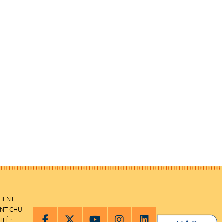
TIENT
ENT CHU
ITÉ :