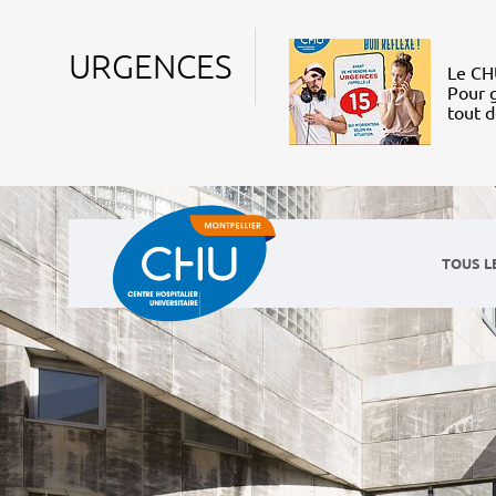
URGENCES
Le CHU
Pour g
tout 
TOUS L