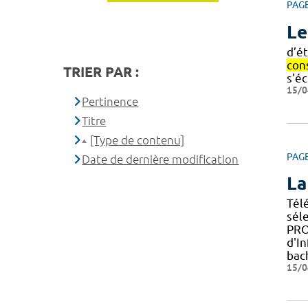
PAG
Le
d’é
con
TRIER PAR :
s'é
15/0
Pertinence
Titre
[Type de contenu]
PAG
Date de dernière modification
La
Tél
sél
PRO
d'In
bac
15/0