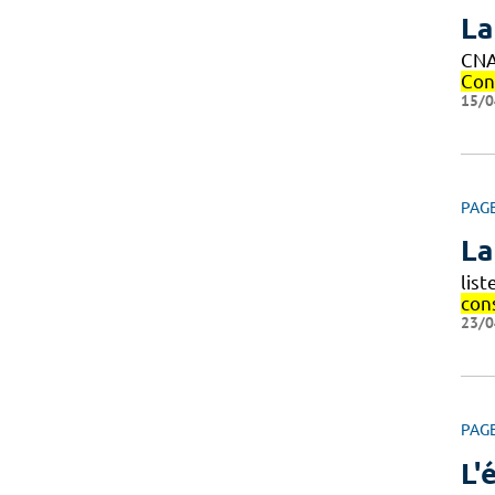
La
CNA
Con
15/0
PAG
La
list
con
23/0
PAG
L'