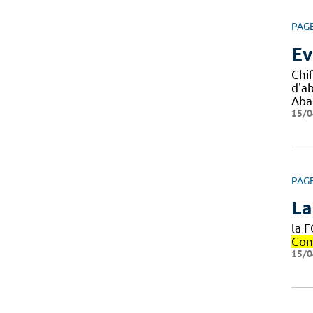
PAG
Ev
Chi
d'a
Aba
15/0
PAG
La
la 
Con
15/0