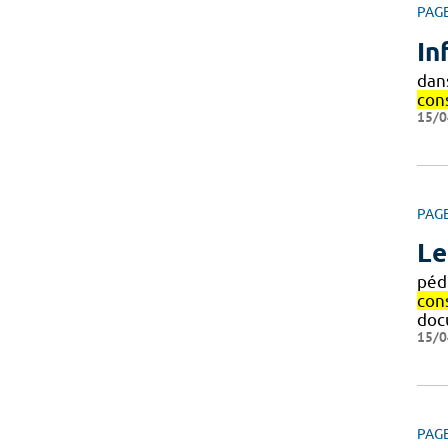
PAG
In
dan
con
15/0
PAG
Le
pédi
con
doc
15/0
PAG