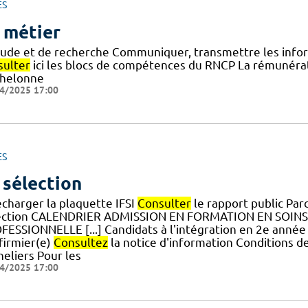
ES
 métier
tude et de recherche Communiquer, transmettre les info
sulter
ici les blocs de compétences du RNCP La rémunéra
chelonne
4/2025 17:00
ES
 sélection
écharger la plaquette IFSI
Consulter
le rapport public Par
ection CALENDRIER ADMISSION EN FORMATION EN SOINS
FESSIONNELLE [...] Candidats à l'intégration en 2e année
firmier(e)
Consultez
la notice d'information Conditions de
heliers Pour les
4/2025 17:00