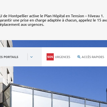
 de Montpellier active le Plan Hôpital en Tension – Niveau 1.
arantir une prise en charge adaptée à chacun, appelez le 15 av
déplacement aux urgences.
URGENCES
ACCÈS RAPIDES
ES PORTAILS