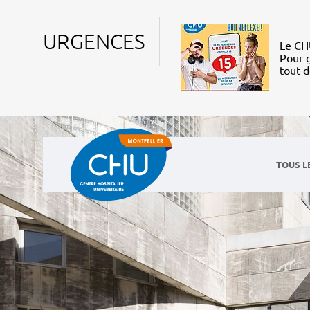
URGENCES
Le CHU
Pour g
tout 
TOUS L