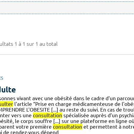
ltats 1 à 1 sur 1 au total
ES
ulte
sonnes vivant avec une obésité dans le cadre d'un parcour
sulter
l'article “Prise en charge médicamenteuse de l'obé
PRENDRE L'OBESITE [...] au reste du suivi. En cas de trou
enter vers une
consultation
spécialisée auprès d’un psychi
ésité, le corps souffre [...] sur une plateforme en ligne 
parent votre première
consultation
et permettent à notre
ai de rendez-vous dépend