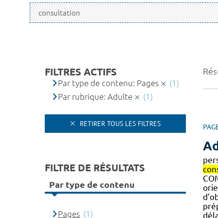
FILTRES ACTIFS
Résu
Par type de contenu: Pages
(1)
Par rubrique: Adulte
(1)
RETIRER TOUS LES FILTRES
PAG
Ad
per
FILTRE DE RÉSULTATS
con
COM
Par type de contenu
ori
d’ob
pré
Pages
(1)
dél