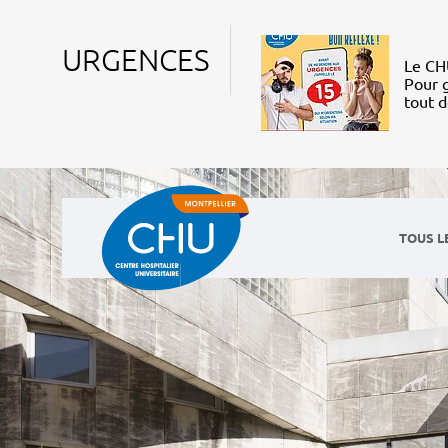
URGENCES
Le CHU
Pour g
tout 
TOUS L