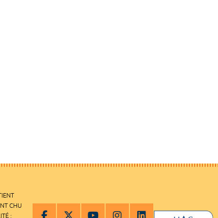
TIENT
ENT CHU
ITÉ :