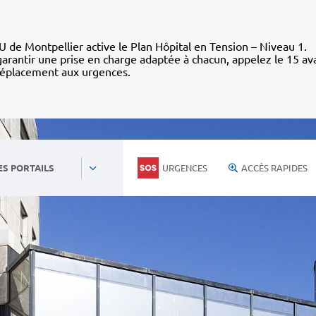
 de Montpellier active le Plan Hôpital en Tension – Niveau 1.
arantir une prise en charge adaptée à chacun, appelez le 15 av
déplacement aux urgences.
URGENCES
ACCÈS RAPIDES
ES PORTAILS