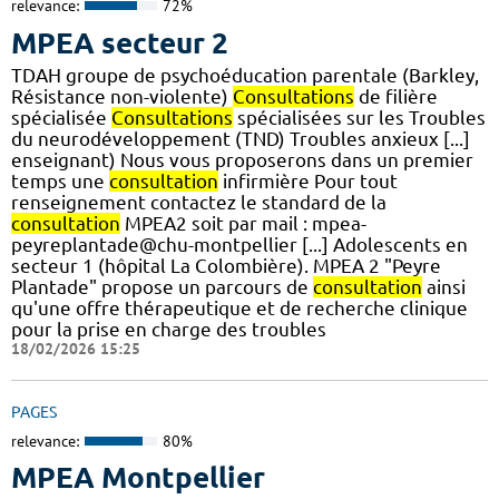
relevance:
72%
MPEA secteur 2
TDAH groupe de psychoéducation parentale (Barkley,
Résistance non-violente)
Consultations
de filière
spécialisée
Consultations
spécialisées sur les Troubles
du neurodéveloppement (TND) Troubles anxieux [...]
enseignant) Nous vous proposerons dans un premier
temps une
consultation
infirmière Pour tout
renseignement contactez le standard de la
consultation
MPEA2 soit par mail : mpea-
peyreplantade@chu-montpellier [...] Adolescents en
secteur 1 (hôpital La Colombière). MPEA 2 "Peyre
Plantade" propose un parcours de
consultation
ainsi
qu'une offre thérapeutique et de recherche clinique
pour la prise en charge des troubles
18/02/2026 15:25
PAGES
relevance:
80%
MPEA Montpellier