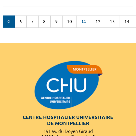
6
7
8
9
10
11
12
13
14
CENTRE HOSPITALIER UNIVERSITAIRE
DE MONTPELLIER
191 av. du Doyen Giraud