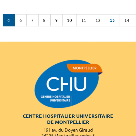
6
7
8
9
10
11
12
13
14
CENTRE HOSPITALIER UNIVERSITAIRE
DE MONTPELLIER
191 av. du Doyen Giraud
34295 Montpellier cedex 5