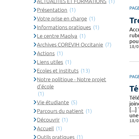
ACTUALITES ET FORMATIONS
(1)
PAG
Présentation
(1)
Votre prise en charge
(1)
Tr
Informations pratiques
(1)
Acc
rub
Le centre Maolya
(1)
pou
Archives COREVIH Occitanie
(7)
18/0
Actions
(1)
Liens utiles
(1)
Ecoles et instituts
(13)
PAG
Notre politique - Notre projet
d'école
Té
(1)
Télé
Vie étudiante
(5)
join
[..
Parcours du patient
(1)
une
Découvrir
(1)
18/0
Accueil
(1)
Outils pratiques
(1)