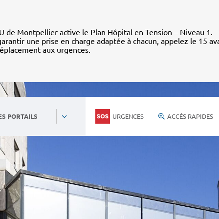
 de Montpellier active le Plan Hôpital en Tension – Niveau 1.
arantir une prise en charge adaptée à chacun, appelez le 15 av
déplacement aux urgences.
URGENCES
ACCÈS RAPIDES
ES PORTAILS