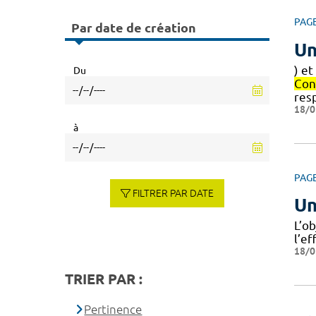
PAG
Par date de création
Un
) e
Du
Con
res
18/0
à
PAG
FILTRER PAR DATE
Un
L’o
l’ef
18/0
TRIER PAR :
Pertinence