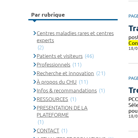
Par rubrique
PAG
Tr
Centres maladies rares et centres
pos
experts
Con
(2)
18/0
Patients et visiteurs
(46)
Professionnels
(11)
Recherche et innovation
(21)
PAG
À propos du CHU
(11)
Tr
Infos & recommandations
(1)
RESSOURCES
(1)
PCO
Sél
PRESENTATION DE LA
pou
PLATEFORME
18/0
(1)
CONTACT
(1)