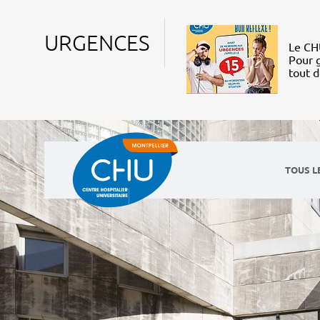
URGENCES
Le CHU
Pour g
tout 
TOUS L