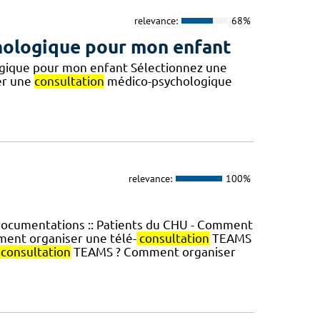
relevance:
68%
ologique pour mon enfant
gique pour mon enfant Sélectionnez une
er une
consultation
médico-psychologique
relevance:
100%
Documentations :: Patients du CHU - Comment
ent organiser une télé-
consultation
TEAMS
consultation
TEAMS ? Comment organiser