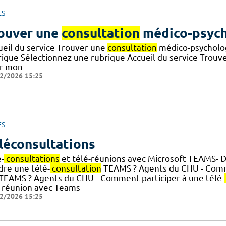
ES
ouver une
consultation
médico-psych
ueil du service Trouver une
consultation
médico-psycholo
rique Sélectionnez une rubrique Accueil du service Trouv
r mon
2/2026 15:25
ES
léconsultations
-
consultations
et télé-réunions avec Microsoft TEAMS- 
dre une télé-
consultation
TEAMS ? Agents du CHU - Comm
.] TEAMS ? Agents du CHU - Comment participer à une télé-
 réunion avec Teams
2/2026 15:25