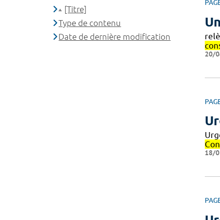
PAG
[Titre]
Un
Type de contenu
rel
Date de dernière modification
con
20/0
PAG
Ur
Urg
Con
18/0
PAG
Ur