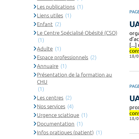
Les publications
(1)
PAG
Liens utiles
(1)
U
Enfant
(2)
Le Centre Spécialisé Obésité (CSO)
org
d’ac
(1)
[...
Adulte
(1)
con
18/0
Espace professionnels
(2)
Annuaire
(1)
Présentation de la formation au
CHU
PAG
(1)
U
Les centres
(2)
Nos services
(4)
prox
con
Urgence sciatique
(1)
18/0
Documentation
(1)
Infos pratiques (patient)
(1)