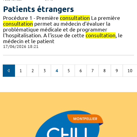
Patients étrangers
Procédure 1 - Première
consultation
La première
consultation
permet au médecin d'évaluer la
problématique médicale et de programmer
l'hospitalisation. A l'issue de cette
consultation
, le
médecin et le patient
17/06/2026 18:21
1
2
3
4
5
6
7
8
9
10