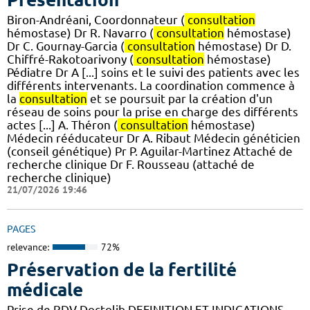
Biron-Andréani, Coordonnateur (
consultation
hémostase) Dr R. Navarro (
consultation
hémostase)
Dr C. Gournay-Garcia (
consultation
hémostase) Dr D.
Chiffré-Rakotoarivony (
consultation
hémostase)
Pédiatre Dr A [...] soins et le suivi des patients avec les
différents intervenants. La coordination commence à
la
consultation
et se poursuit par la création d'un
réseau de soins pour la prise en charge des différents
actes [...] A. Théron (
consultation
hémostase)
Médecin rééducateur Dr A. Ribaut Médecin généticien
(conseil génétique) Pr P. Aguilar-Martinez Attaché de
recherche clinique Dr F. Rousseau (attaché de
recherche clinique)
21/07/2026 19:46
PAGES
relevance:
72%
Préservation de la fertilité
médicale
Prise de RDV Doctolib DEFINITION ET INDICATIONS