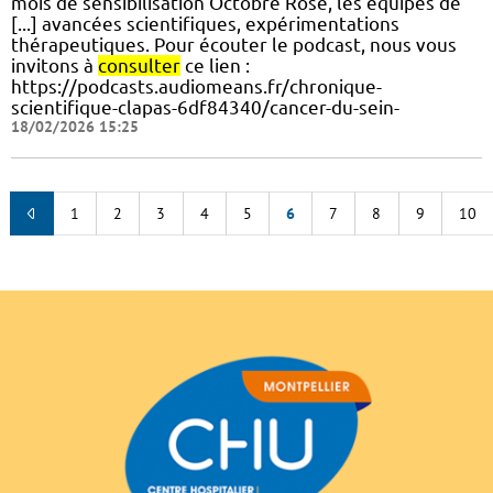
mois de sensibilisation Octobre Rose, les équipes de
[...] avancées scientifiques, expérimentations
thérapeutiques. Pour écouter le podcast, nous vous
invitons à
consulter
ce lien :
https://podcasts.audiomeans.fr/chronique-
scientifique-clapas-6df84340/cancer-du-sein-
18/02/2026 15:25
1
2
3
4
5
6
7
8
9
10