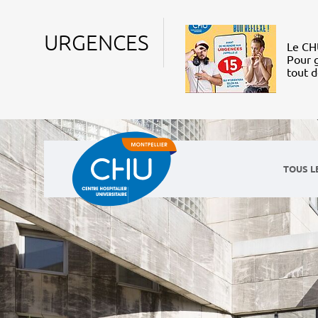
URGENCES
Le CHU
Pour g
tout 
TOUS L