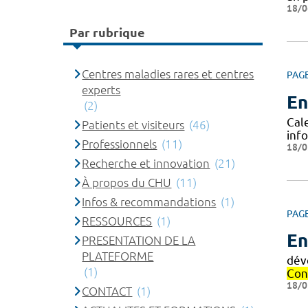
18/0
Par rubrique
Centres maladies rares et centres
PAG
experts
En
(2)
Cal
Patients et visiteurs
(46)
info
Professionnels
(11)
18/0
Recherche et innovation
(21)
À propos du CHU
(11)
Infos & recommandations
(1)
PAG
RESSOURCES
(1)
En
PRESENTATION DE LA
PLATEFORME
dév
(1)
Con
18/0
CONTACT
(1)