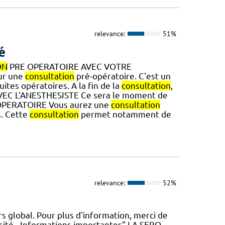
relevance:
51%
é
ON
PRE OPERATOIRE AVEC VOTRE
ur une
consultation
pré-opératoire. C'est un
uites opératoires. A la fin de la
consultation
,
EC L'ANESTHESISTE Ce sera le moment de
ST-OPERATOIRE Vous aurez une
consultation
s. Cette
consultation
permet notamment de
relevance:
52%
s global. Pour plus d'information, merci de
sité - Informations importantes” LA SERO