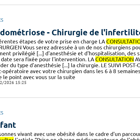
ES
dométriose - Chirurgie de l'infertilit
férentes étapes de votre prise en charge LA
CONSULTATI
RURGIEN Vous serez adressée à un de nos chirurgiens po
nt privilégié [...] d'anesthésie et d'hospitalisation, des s
 date sera fixée pour l'intervention. LA
CONSULTATION
AV
ider du type d'anesthésie [...] la chirurgie. LE SUIVI PO
t-opératoire avec votre chirurgien dans les 6 à 8 semaine
e le point avec vous sur la suite
2/2026 15:25
ES
fant
sonnes vivant avec une obésité dans le cadre d'un parcour
sulter
l'article “Prise en charge médicamenteuse de l'obé