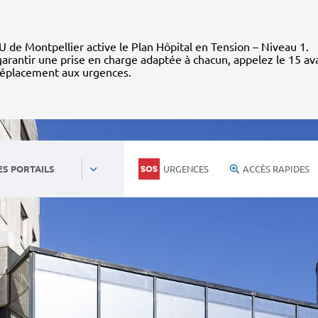
 de Montpellier active le Plan Hôpital en Tension – Niveau 1.
arantir une prise en charge adaptée à chacun, appelez le 15 av
déplacement aux urgences.
URGENCES
ACCÈS RAPIDES
ES PORTAILS