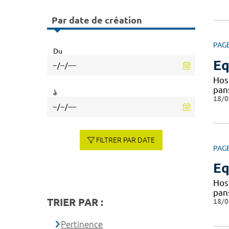
Par date de création
PAG
Du
Eq
Hosp
pan
à
18/0
FILTRER PAR DATE
PAG
Eq
Hosp
pan
TRIER PAR :
18/0
Pertinence