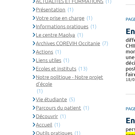
ACTUALITES ET FORMATIONS
(1)
Présentation
(1)
Votre prise en charge
(1)
PAG
Informations pratiques
(1)
En
Le centre Maolya
(1)
dif
Archives COREVIH Occitanie
(7)
CHI
mome
Actions
(1)
une
Liens utiles
(1)
déc
Ecoles et instituts
(13)
pos
fair
Notre politique - Notre projet
18/0
d'école
(1)
Vie étudiante
(5)
Parcours du patient
(1)
PAG
Découvrir
(1)
En
Accueil
(1)
per
Outils pratiques
(1)
con