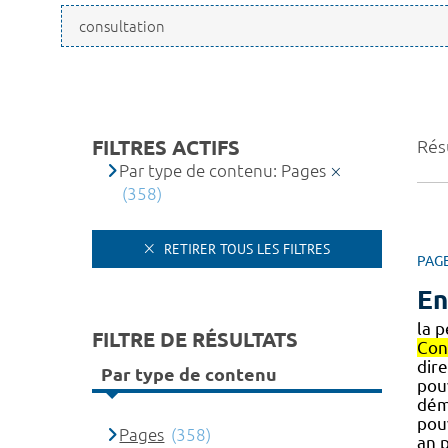
FILTRES ACTIFS
Rés
Par type de contenu: Pages
(358)
RETIRER TOUS LES FILTRES
PAG
En
la 
FILTRE DE RÉSULTATS
Con
dire
Par type de contenu
pou
déma
pou
Pages
(358)
an 