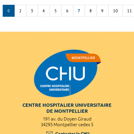
2
3
4
5
6
7
8
9
10
11
CENTRE HOSPITALIER UNIVERSITAIRE
DE MONTPELLIER
191 av. du Doyen Giraud
34295 Montpellier cedex 5
Contacter le CHU