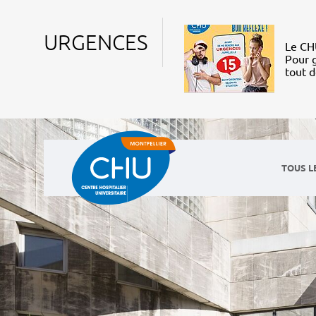
URGENCES
Le CHU
Pour g
tout 
TOUS L