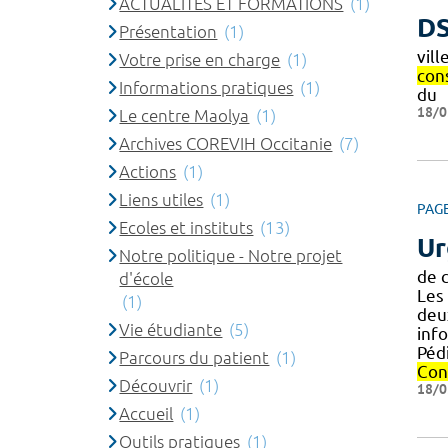
ACTUALITES ET FORMATIONS
(1)
D
Présentation
(1)
vill
Votre prise en charge
(1)
con
Informations pratiques
(1)
du
18/0
Le centre Maolya
(1)
Archives COREVIH Occitanie
(7)
Actions
(1)
Liens utiles
(1)
PAG
Ecoles et instituts
(13)
Ur
Notre politique - Notre projet
de c
d'école
Les
(1)
deu
Vie étudiante
(5)
info
Pédi
Parcours du patient
(1)
Con
Découvrir
(1)
18/0
Accueil
(1)
Outils pratiques
(1)