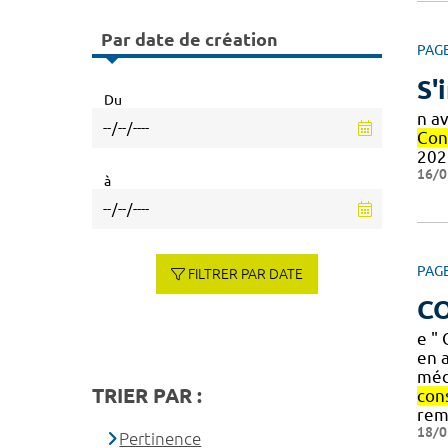
Par date de création
PAG
S'
Du
n a
Con
202
16/0
à
PAG
FILTRER PAR DATE
C
e "
en a
méd
TRIER PAR :
con
rem
18/0
Pertinence