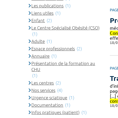
Les publications
(1)
PAG
Liens utiles
(1)
Pr
Enfant
(2)
Le Centre Spécialisé Obésité (CSO)
méd
Con
(1)
eff
Adulte
(1)
18/0
Espace professionnels
(2)
Annuaire
(1)
Présentation de la formation au
PAG
CHU
(1)
Tr
Les centres
(2)
d’in
Nos services
(4)
pag
[...
Urgence sciatique
(1)
con
Documentation
(1)
18/0
Infos pratiques (patient)
(1)