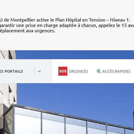
 de Montpellier active le Plan Hôpital en Tension – Niveau 1.
arantir une prise en charge adaptée à chacun, appelez le 15 av
déplacement aux urgences.
URGENCES
ACCÈS RAPIDES
ES PORTAILS