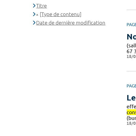
Titre
[Type de contenu]
Date de dernière modification
PAG
No
(sal
67 
18/0
PAG
Le
eff
con
(bu
18/0