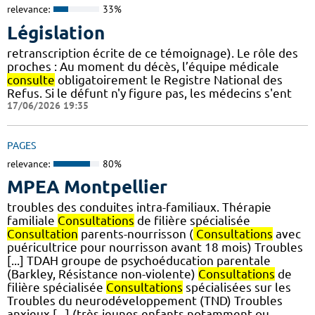
relevance:
33%
Législation
retranscription écrite de ce témoignage). Le rôle des
proches : Au moment du décès, l’équipe médicale
consulte
obligatoirement le Registre National des
Refus. Si le défunt n'y figure pas, les médecins s'ent
17/06/2026 19:35
PAGES
relevance:
80%
MPEA Montpellier
troubles des conduites intra-familiaux. Thérapie
familiale
Consultations
de filière spécialisée
Consultation
parents-nourrisson (
Consultations
avec
puéricultrice pour nourrisson avant 18 mois) Troubles
[...] TDAH groupe de psychoéducation parentale
(Barkley, Résistance non-violente)
Consultations
de
filière spécialisée
Consultations
spécialisées sur les
Troubles du neurodéveloppement (TND) Troubles
anxieux [...] (très jeunes enfants notamment ou