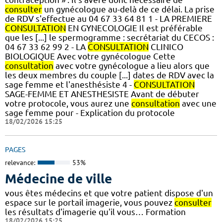
consulter
un gynécologue au-delà de ce délai. La prise
de RDV s'effectue au 04 67 33 64 81 1 - LA PREMIERE
CONSULTATION
EN GYNECOLOGIE Il est préférable
que les [...] le spermogramme : secrétariat du CECOS :
04 67 33 62 99 2 - LA
CONSULTATION
CLINICO
BIOLOGIQUE Avec votre gynécologue Cette
consultation
avec votre gynécologue a lieu alors que
les deux membres du couple [...] dates de RDV avec la
sage femme et l'anesthésiste 4 -
CONSULTATION
SAGE-FEMME ET ANESTHESISTE Avant de débuter
votre protocole, vous aurez une
consultation
avec une
sage femme pour - Explication du protocole
18/02/2026 15:25
PAGES
relevance:
53%
Médecine de ville
vous êtes médecins et que votre patient dispose d'un
espace sur le portail imagerie, vous pouvez
consulter
les résultats d'imagerie qu'il vous… Formation
18/02/2026 15:25