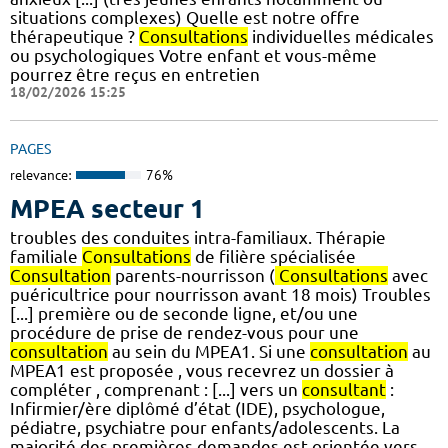
situations complexes) Quelle est notre offre
thérapeutique ?
Consultations
individuelles médicales
ou psychologiques Votre enfant et vous-même
pourrez être reçus en entretien
18/02/2026 15:25
PAGES
relevance:
76%
MPEA secteur 1
troubles des conduites intra-familiaux. Thérapie
familiale
Consultations
de filière spécialisée
Consultation
parents-nourrisson (
Consultations
avec
puéricultrice pour nourrisson avant 18 mois) Troubles
[...] première ou de seconde ligne, et/ou une
procédure de prise de rendez-vous pour une
consultation
au sein du MPEA1. Si une
consultation
au
MPEA1 est proposée , vous recevrez un dossier à
compléter , comprenant : [...] vers un
consultant
:
Infirmier/ère diplômé d’état (IDE), psychologue,
pédiatre, psychiatre pour enfants/adolescents. La
majorité des premières demandes est orientée vers