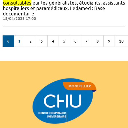
consultables
par les généralistes, étudiants, assistants
hospitaliers et paramédicaux. Ledamed : Base
documentaire
15/04/2025 17:00
1
2
3
4
5
6
7
8
9
10