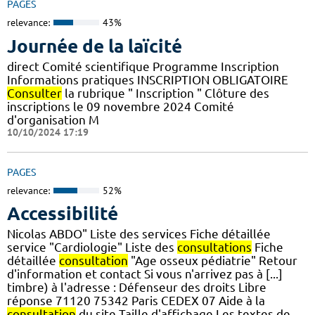
PAGES
relevance:
43%
Journée de la laïcité
direct Comité scientifique Programme Inscription
Informations pratiques ​INSCRIPTION OBLIGATOIRE
Consulter
la rubrique " Inscription " Clôture des
inscriptions le 09 novembre 2024 Comité
d'organisation M
10/10/2024 17:19
PAGES
relevance:
52%
Accessibilité
Nicolas ABDO" Liste des services Fiche détaillée
service "Cardiologie" Liste des
consultations
Fiche
détaillée
consultation
"Age osseux pédiatrie" Retour
d'information et contact Si vous n'arrivez pas à [...]
timbre) à l'adresse : Défenseur des droits Libre
réponse 71120 75342 Paris CEDEX 07 Aide à la
consultation
du site Taille d'affichage Les textes de