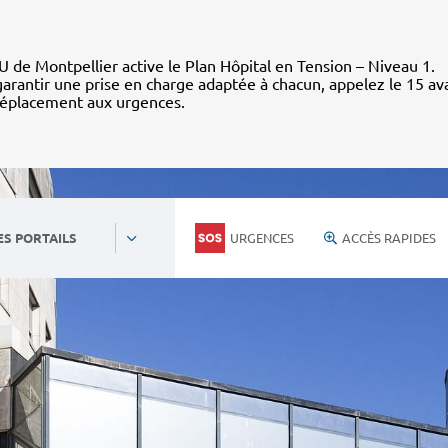
 de Montpellier active le Plan Hôpital en Tension – Niveau 1.
arantir une prise en charge adaptée à chacun, appelez le 15 av
déplacement aux urgences.
URGENCES
ACCÈS RAPIDES
ES PORTAILS