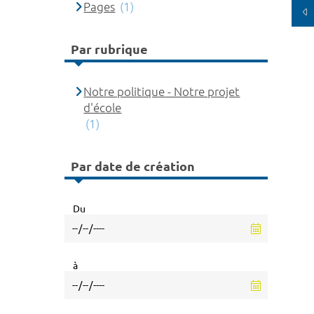
Pages
(1)
Par rubrique
Notre politique - Notre projet
d'école
(1)
Par date de création
Du
à