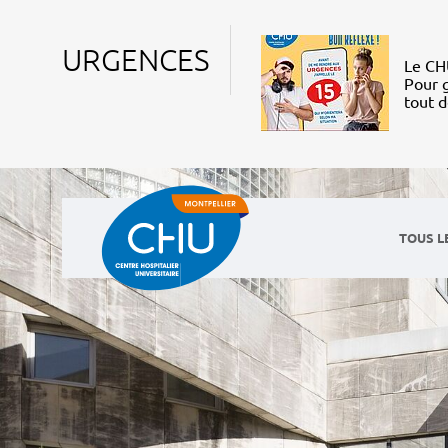
URGENCES
Le CHU
Pour g
tout 
TOUS L