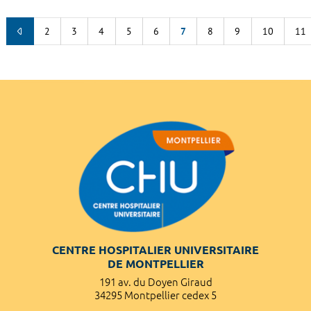
2
3
4
5
6
7
8
9
10
11
CENTRE HOSPITALIER UNIVERSITAIRE
DE MONTPELLIER
191 av. du Doyen Giraud
34295 Montpellier cedex 5