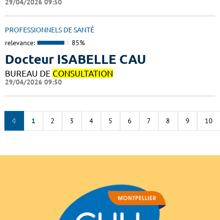
29/04/2026 09:50
PROFESSIONNELS DE SANTÉ
relevance:
85%
Docteur ISABELLE CAU
BUREAU DE
CONSULTATION
29/04/2026 09:50
1
2
3
4
5
6
7
8
9
10