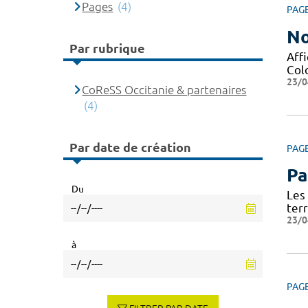
Pages
(4)
PAG
No
Par rubrique
Affi
Col
23/0
CoReSS Occitanie & partenaires
(4)
Par date de création
PAG
Pa
Du
Les
terr
23/0
à
PAG