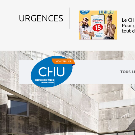
URGENCES
Le CHU
Pour g
tout 
TOUS L