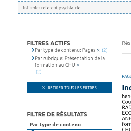
FILTRES ACTIFS
Résu
Par type de contenu: Pages
(2)
Par rubrique: Présentation de la
formation au CHU
(2)
PAG
In
RETIRER TOUS LES FILTRES
han
Cou
RAD
EC
FILTRE DE RÉSULTATS
ANE
for
Par type de contenu
CHU