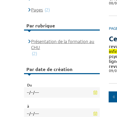
08/0
Pages
(2)
Par rubrique
PAG
Ce
Présentation de la formation au
revu
CHU
infi
(2)
psy
lign
revu
Par date de création
09/0
Du
à