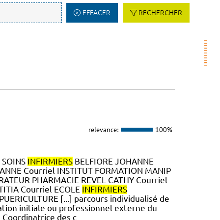
EFFACER
RECHERCHER
relevance:
100%
N SOINS
INFIRMIERS
BELFIORE JOHANNE
ANNE Courriel INSTITUT FORMATION MANIP
ARATEUR PHARMACIE REVEL CATHY Courriel
ITIA Courriel ECOLE
INFIRMIERS
ERICULTURE [...] parcours individualisé de
tion initiale ou professionnel externe du
Coordinatrice des c