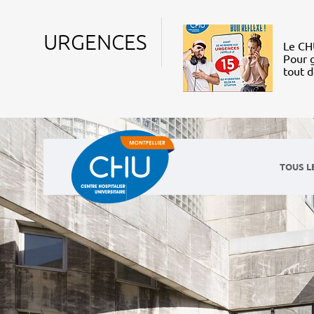
URGENCES
Le CHU
Pour g
tout 
TOUS L