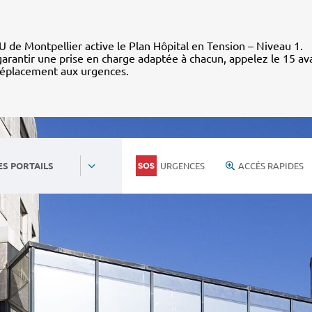
 de Montpellier active le Plan Hôpital en Tension – Niveau 1.
arantir une prise en charge adaptée à chacun, appelez le 15 av
déplacement aux urgences.
URGENCES
ACCÈS RAPIDES
ES PORTAILS