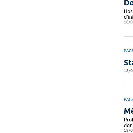
Do
Hos
d'i
18/0
PAG
St
18/0
PAG
Mé
Pro
don
18/0