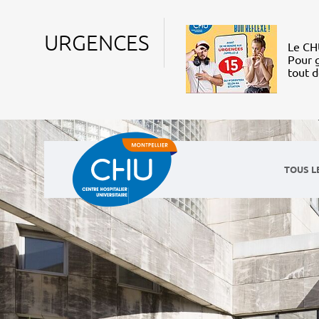
URGENCES
Le CHU
Pour g
tout 
TOUS L