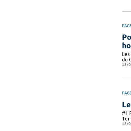
PAG
Po
ho
Les
du 
18/0
PAG
Le
#1 
1er 
18/0