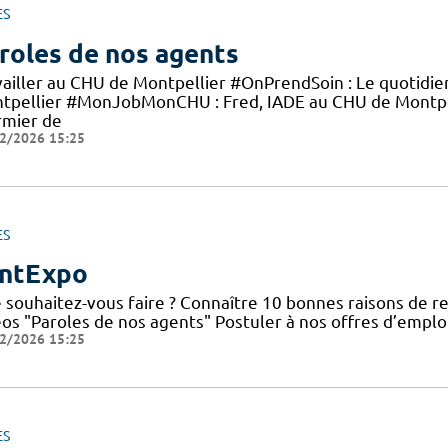
ES
roles de nos agents
vailler au CHU de Montpellier #OnPrendSoin : Le quotidi
tpellier #MonJobMonCHU : Fred, IADE au CHU de Montp
rmier de
2/2026 15:25
ES
ntExpo
 souhaitez-vous faire ? Connaître 10 bonnes raisons de re
éos "Paroles de nos agents" Postuler à nos offres d’emplo
2/2026 15:25
ES