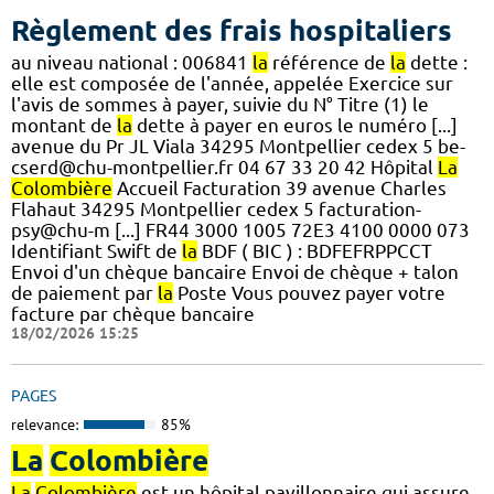
Règlement des frais hospitaliers
au niveau national : 006841
la
référence de
la
dette :
elle est composée de l'année, appelée Exercice sur
l'avis de sommes à payer, suivie du N° Titre (1) le
montant de
la
dette à payer en euros le numéro [...]
avenue du Pr JL Viala 34295 Montpellier cedex 5 be-
cserd@chu-montpellier.fr 04 67 33 20 42 Hôpital
La
Colombière
Accueil Facturation 39 avenue Charles
Flahaut 34295 Montpellier cedex 5 facturation-
psy@chu-m [...] FR44 3000 1005 72E3 4100 0000 073
Identifiant Swift de
la
BDF ( BIC ) : BDFEFRPPCCT
Envoi d'un chèque bancaire Envoi de chèque + talon
de paiement par
la
Poste Vous pouvez payer votre
facture par chèque bancaire
18/02/2026 15:25
PAGES
relevance:
85%
La
Colombière
La
Colombière
est un hôpital pavillonnaire qui assure