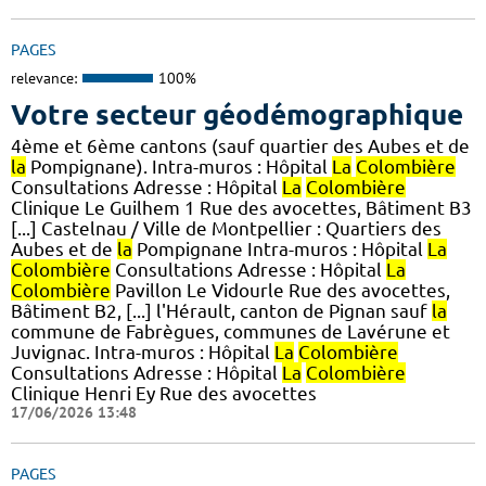
PAGES
relevance:
100%
Votre secteur géodémographique
4ème et 6ème cantons (sauf quartier des Aubes et de
la
Pompignane). Intra-muros : Hôpital
La
Colombière
Consultations Adresse : Hôpital
La
Colombière
Clinique Le Guilhem 1 Rue des avocettes, Bâtiment B3
[...] Castelnau / Ville de Montpellier : Quartiers des
Aubes et de
la
Pompignane Intra-muros : Hôpital
La
Colombière
Consultations Adresse : Hôpital
La
Colombière
Pavillon Le Vidourle Rue des avocettes,
Bâtiment B2, [...] l'Hérault, canton de Pignan sauf
la
commune de Fabrègues, communes de Lavérune et
Juvignac. Intra-muros : Hôpital
La
Colombière
Consultations Adresse : Hôpital
La
Colombière
Clinique Henri Ey Rue des avocettes
17/06/2026 13:48
PAGES