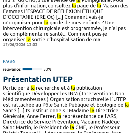
plus d'information, consultez
la
page de
la
Maison des
Femmes L’ESPACE DE RÉFLEXION ÉTHIQUE
D’OCCITANIE (ERE Oc) [...] Comment vais-je
m’organiser pour
la
garde de mes enfants ? Une
intervention chirurgicale est programmée, je n’ai pas
de complémentaire santé... Comment puis-je
organiser
la
sortie d’hospitalisation de ma
17/06/2026 12:02
PAGES
relevance:
50%
Présentation UTEP
Participer à
la
recherche et à
la
publication
scientifique Développer les INM ( Interventions Non
Médicamenteuses ) Organisation structurelle L'UTEP
est rattachée au Pôle Santé Publique et Ecologie de
la
Santé [...] ts institutionnels : Madame
la
Directrice
Générale, Anne Ferrer,
la
représentante de l'ARS,
Directrice du Service Prévention, Madame Nadège
Saint Martin, le Président de
la
CME, le Professeur
Patrick Taourel [...] des usagers, le Professeur Jean-