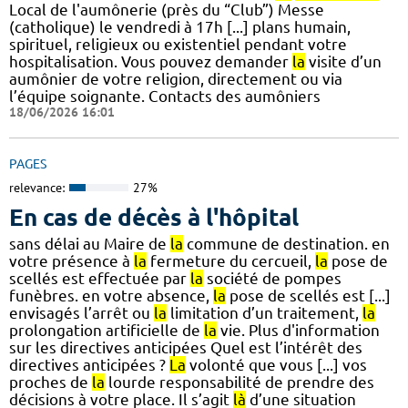
Local de l'aumônerie (près du “Club”) Messe
(catholique) le vendredi à 17h [...] plans humain,
spirituel, religieux ou existentiel pendant votre
hospitalisation. Vous pouvez demander
la
visite d’un
aumônier de votre religion, directement ou via
l’équipe soignante. Contacts des aumôniers
18/06/2026 16:01
PAGES
relevance:
27%
En cas de décès à l'hôpital
sans délai au Maire de
la
commune de destination. en
votre présence à
la
fermeture du cercueil,
la
pose de
scellés est effectuée par
la
société de pompes
funèbres. en votre absence,
la
pose de scellés est [...]
envisagés l’arrêt ou
la
limitation d’un traitement,
la
prolongation artificielle de
la
vie. Plus d'information
sur les directives anticipées Quel est l’intérêt des
directives anticipées ?
La
volonté que vous [...] vos
proches de
la
lourde responsabilité de prendre des
décisions à votre place. Il s’agit
là
d’une situation