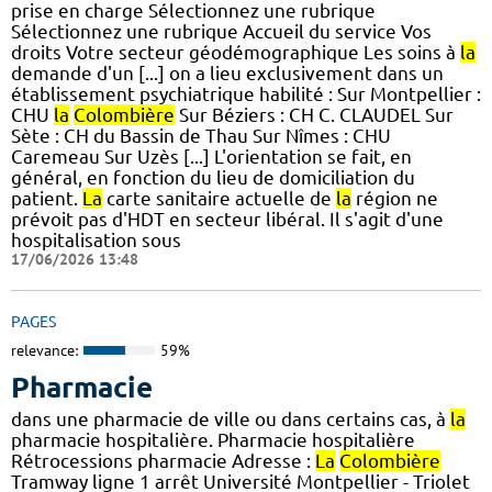
prise en charge Sélectionnez une rubrique
Sélectionnez une rubrique Accueil du service Vos
droits Votre secteur géodémographique Les soins à
la
demande d'un [...] on a lieu exclusivement dans un
établissement psychiatrique habilité : Sur Montpellier :
CHU
la
Colombière
Sur Béziers : CH C. CLAUDEL Sur
Sète : CH du Bassin de Thau Sur Nîmes : CHU
Caremeau Sur Uzès [...] L'orientation se fait, en
général, en fonction du lieu de domiciliation du
patient.
La
carte sanitaire actuelle de
la
région ne
prévoit pas d'HDT en secteur libéral. Il s'agit d'une
hospitalisation sous
17/06/2026 13:48
PAGES
relevance:
59%
Pharmacie
dans une pharmacie de ville ou dans certains cas, à
la
pharmacie hospitalière. Pharmacie hospitalière
Rétrocessions pharmacie Adresse :
La
Colombière
Tramway ligne 1 arrêt Université Montpellier - Triolet