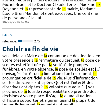
Michel Bruel, et le Docteur Claude Terral. Madame
La
Doyenne et
la
représentante de
la
mairie, Madame
Élodie Brun Mandon étaient excusées. Une centaine
de personnes étaient
10/06/2026 17:47
PAGES
relevance:
27%
Choisir sa fin de vie
sans délai au Maire de
la
commune de destination. en
votre présence à
la
fermeture du cercueil,
la
pose de
scellés est effectuée par
la
société de pompes
funèbres. en votre absence,
la
pose de scellés est [...]
envisagés l’arrêt ou
la
limitation d’un traitement,
la
prolongation artificielle de
la
vie. Plus d'information
sur les directives anticipées Quel est l’intérêt des
directives anticipées ?
La
volonté que vous [...] vos
proches de
la
lourde responsabilité de prendre des
décisions à votre place. Il s’agit
là
d’une situation
difficile à supporter et à gérer, quand
la
plupart du
temps ils ignorent
la
volonté qui aurait