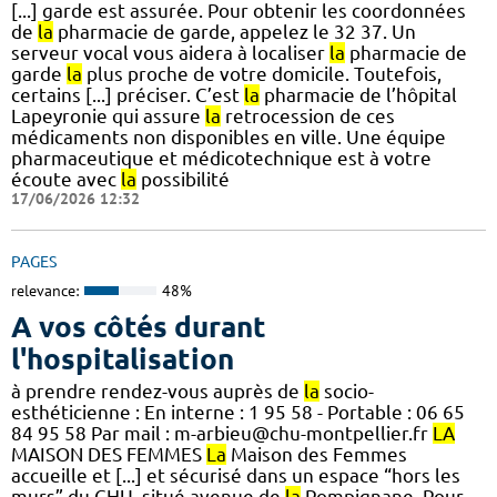
[...] garde est assurée. Pour obtenir les coordonnées
de
la
pharmacie de garde, appelez le 32 37. Un
serveur vocal vous aidera à localiser
la
pharmacie de
garde
la
plus proche de votre domicile. Toutefois,
certains [...] préciser. C’est
la
pharmacie de l’hôpital
Lapeyronie qui assure
la
retrocession de ces
médicaments non disponibles en ville. Une équipe
pharmaceutique et médicotechnique est à votre
écoute avec
la
possibilité
17/06/2026 12:32
PAGES
relevance:
48%
A vos côtés durant
l'hospitalisation
à prendre rendez-vous auprès de
la
socio-
esthéticienne : En interne : 1 95 58 - Portable : 06 65
84 95 58 Par mail : m-arbieu@chu-montpellier.fr
LA
MAISON DES FEMMES
La
Maison des Femmes
accueille et [...] et sécurisé dans un espace “hors les
murs” du CHU, situé avenue de
la
Pompignane. Pour