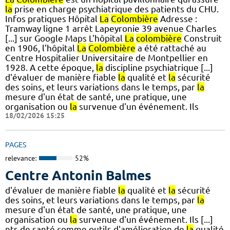
la
prise en charge psychiatrique des patients du CHU.
Infos pratiques Hôpital
La
Colombière
Adresse :
Tramway ligne 1 arrêt Lapeyronie 39 avenue Charles
[...] sur Google Maps L'hôpital
La
colombière
Construit
en 1906, l'hôpital
La
Colombière
a été rattaché au
Centre Hospitalier Universitaire de Montpellier en
1928. A cette époque,
la
discipline psychiatrique [...]
d'évaluer de manière fiable
la
qualité et
la
sécurité
des soins, et leurs variations dans le temps, par
la
mesure d'un état de santé, une pratique, une
organisation ou
la
survenue d'un événement. Ils
18/02/2026 15:25
PAGES
relevance:
52%
Centre Antonin Balmes
d'évaluer de manière fiable
la
qualité et
la
sécurité
des soins, et leurs variations dans le temps, par
la
mesure d'un état de santé, une pratique, une
organisation ou
la
survenue d'un événement. Ils [...]
nts de santé comme outils d'amélioration de
la
qualité