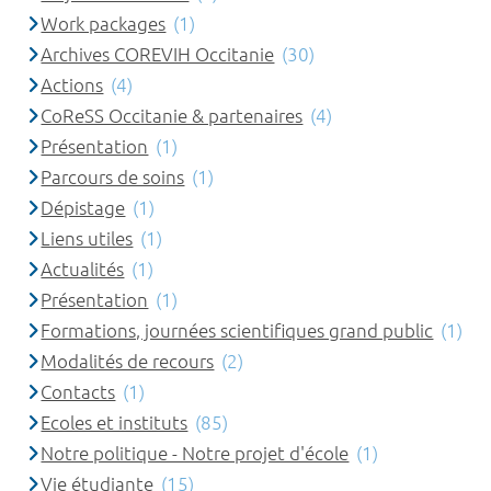
Work packages
(1)
Archives COREVIH Occitanie
(30)
Actions
(4)
CoReSS Occitanie & partenaires
(4)
Présentation
(1)
Parcours de soins
(1)
Dépistage
(1)
Liens utiles
(1)
Actualités
(1)
Présentation
(1)
Formations, journées scientifiques grand public
(1)
Modalités de recours
(2)
Contacts
(1)
Ecoles et instituts
(85)
Notre politique - Notre projet d'école
(1)
Vie étudiante
(15)