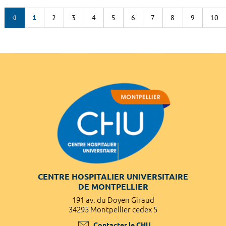
1
2
3
4
5
6
7
8
9
10
CENTRE HOSPITALIER UNIVERSITAIRE
DE MONTPELLIER
191 av. du Doyen Giraud
34295 Montpellier cedex 5
Contacter le CHU