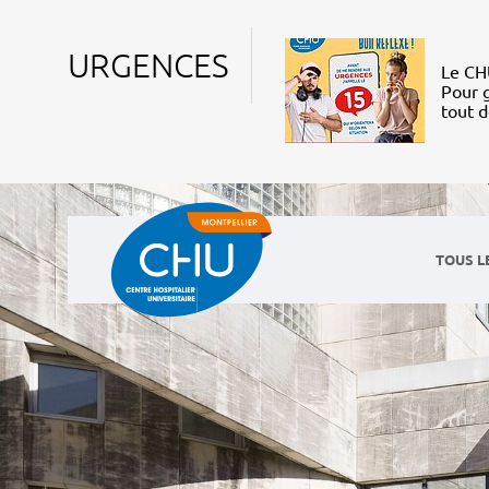
URGENCES
Le CHU
Pour g
tout 
TOUS L