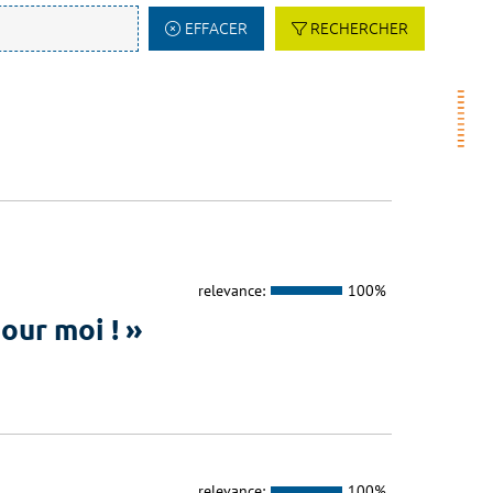
EFFACER
RECHERCHER
relevance:
100%
our moi ! »
relevance:
100%