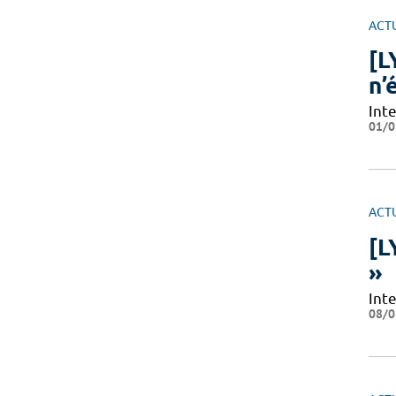
ACT
[L
n’
Int
01/0
ACT
[L
»
Int
08/0