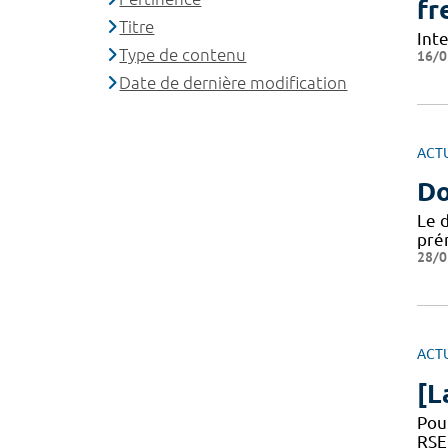
fr
Titre
Int
Type de contenu
16/0
Date de dernière modification
ACT
Do
Le d
pré
28/0
ACT
[L
Pour
RSE