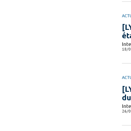
ACT
[L
ét
Int
18/0
ACT
[L
du
Int
26/0