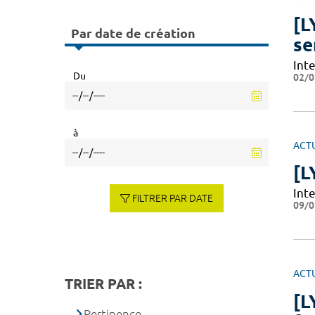
[L
Par date de création
se
Int
Du
02/0
à
ACT
[L
Int
FILTRER PAR DATE
09/0
ACT
TRIER PAR :
[L
Pertinence