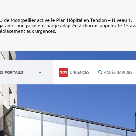
 de Montpellier active le Plan Hôpital en Tension – Niveau 1.
arantir une prise en charge adaptée à chacun, appelez le 15 av
déplacement aux urgences.
URGENCES
ACCÈS RAPIDES
ES PORTAILS