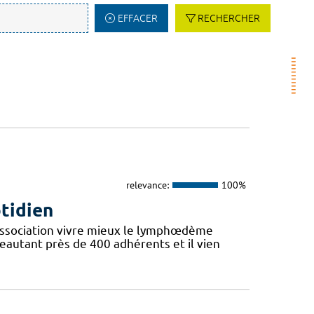
EFFACER
RECHERCHER
relevance:
100%
otidien
l’Association vivre mieux le lymphœdème
eautant près de 400 adhérents et il vien