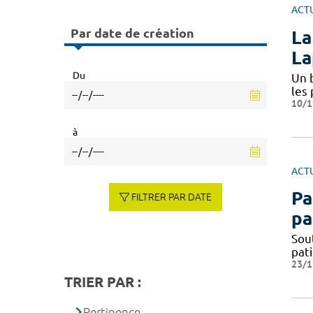
ACT
Par date de création
La
La
Du
Un 
les
10/1
à
ACT
Pa
FILTRER PAR DATE
pa
Sou
pat
23/1
TRIER PAR :
Pertinence