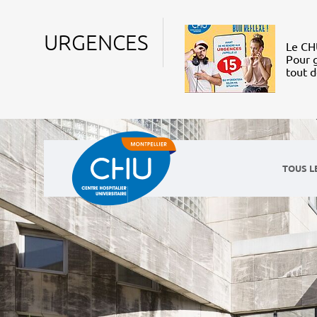
URGENCES
Le CHU
Pour g
tout 
TOUS L