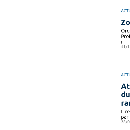
ACT
Zo
Org
Pro
r
11/1
ACT
At
du
ra
Il r
par
28/0