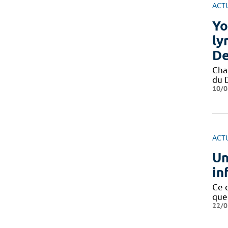
ACT
Yo
ly
De
Cha
du 
10/0
ACT
Un
in
Ce 
que
22/0