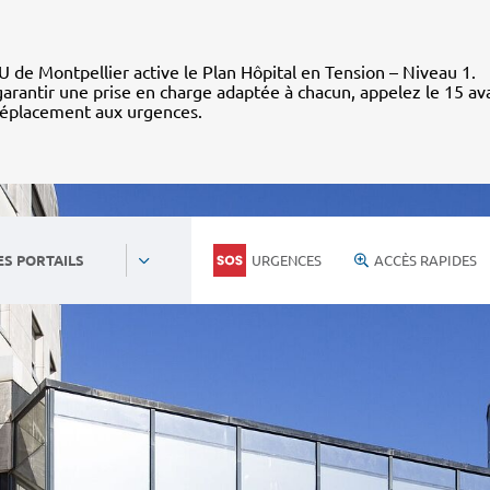
 de Montpellier active le Plan Hôpital en Tension – Niveau 1.
arantir une prise en charge adaptée à chacun, appelez le 15 av
déplacement aux urgences.
URGENCES
ACCÈS RAPIDES
ES PORTAILS