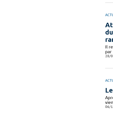
ACT
At
du
ra
Il r
par
28/0
ACT
Le
Aprè
vie
06/1