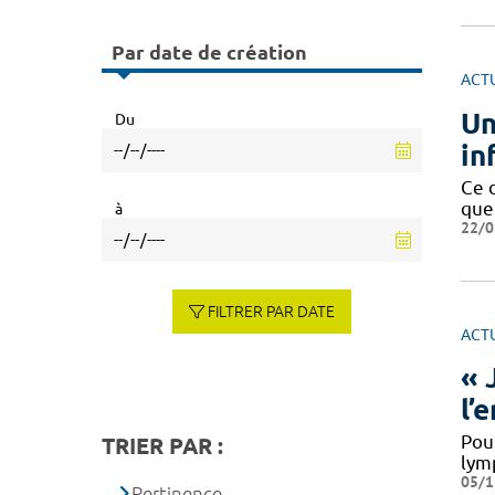
Par date de création
ACT
Un
Du
in
Ce 
que
à
22/0
FILTRER PAR DATE
ACT
« 
l’
Pou
TRIER PAR :
lym
05/1
Pertinence