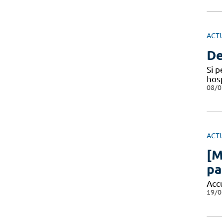
ACT
De
Si 
hosp
08/0
ACT
[M
pa
Acc
19/0