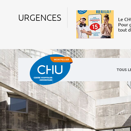
URGENCES
Le CHU
Pour g
tout 
TOUS L