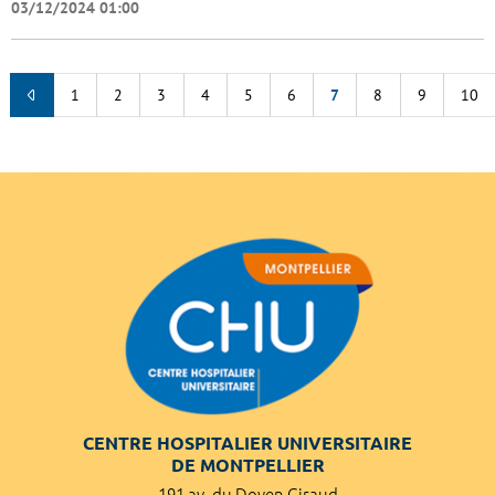
03/12/2024 01:00
1
2
3
4
5
6
7
8
9
10
CENTRE HOSPITALIER UNIVERSITAIRE
DE MONTPELLIER
191 av. du Doyen Giraud