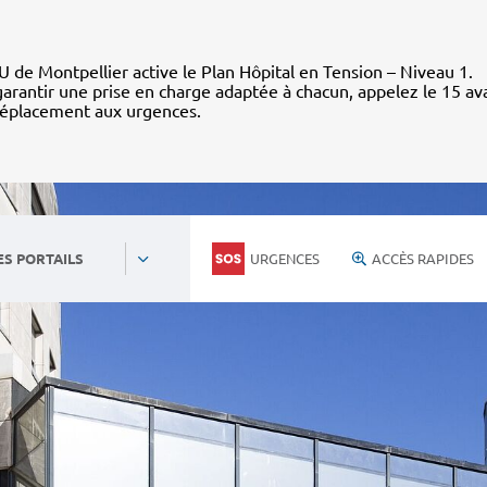
 de Montpellier active le Plan Hôpital en Tension – Niveau 1.
arantir une prise en charge adaptée à chacun, appelez le 15 av
déplacement aux urgences.
URGENCES
ACCÈS RAPIDES
ES PORTAILS