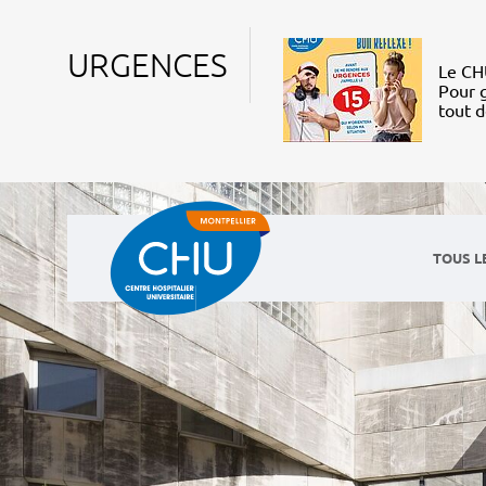
URGENCES
Le CHU
Pour g
tout 
TOUS L