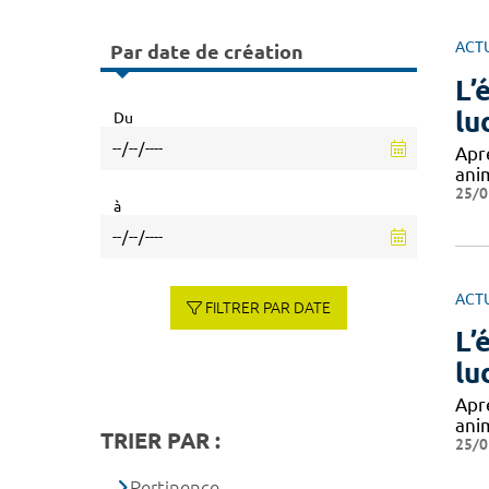
ACT
Par date de création
L’
lu
Du
Apr
ani
25/0
à
ACT
FILTRER PAR DATE
L’
lu
Apr
ani
TRIER PAR :
25/0
Pertinence