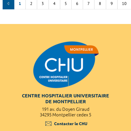
1
2
3
4
5
6
7
8
9
10
CENTRE HOSPITALIER UNIVERSITAIRE
DE MONTPELLIER
191 av. du Doyen Giraud
34295 Montpellier cedex 5
Contacter le CHU