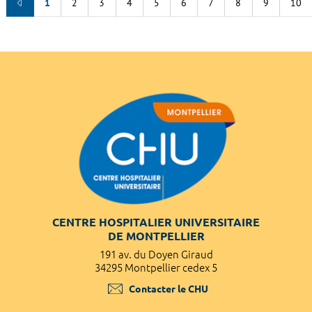
1
2
3
4
5
6
7
8
9
10
CENTRE HOSPITALIER UNIVERSITAIRE
DE MONTPELLIER
191 av. du Doyen Giraud
34295 Montpellier cedex 5
Contacter le CHU