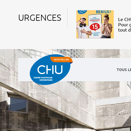
URGENCES
Le CHU
Pour g
tout 
TOUS L