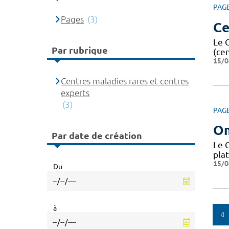
PAG
Pages
(3)
Ce
Le 
Par rubrique
(ce
15/0
Centres maladies rares et centres
experts
(3)
PAG
O
Par date de création
Le 
pla
15/0
Du
à