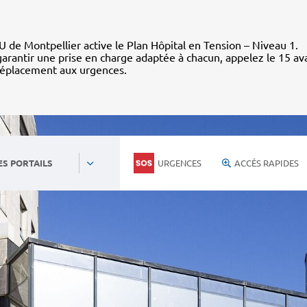
 de Montpellier active le Plan Hôpital en Tension – Niveau 1.
arantir une prise en charge adaptée à chacun, appelez le 15 av
déplacement aux urgences.
URGENCES
ACCÈS RAPIDES
ES PORTAILS