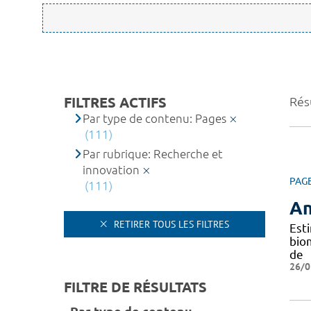
FILTRES ACTIFS
Résu
Par type de contenu: Pages
(111)
Par rubrique: Recherche et
innovation
PAG
(111)
An
RETIRER TOUS LES FILTRES
Est
bio
de
26/0
FILTRE DE RÉSULTATS