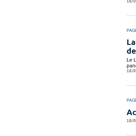
18/0
PAG
La
de
Le L
pan
18/0
PAG
Ac
18/0