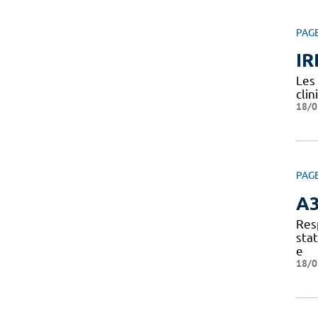
PAG
IR
Les
clin
18/0
PAG
A
Res
sta
e
18/0