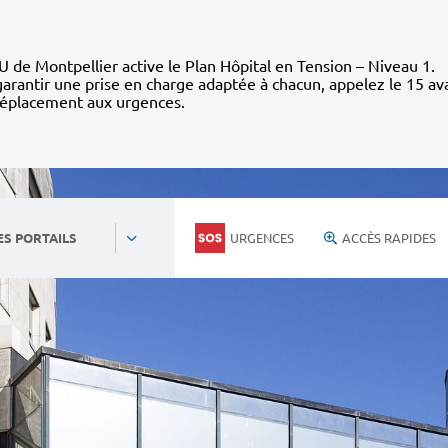
 de Montpellier active le Plan Hôpital en Tension – Niveau 1.
arantir une prise en charge adaptée à chacun, appelez le 15 av
déplacement aux urgences.
URGENCES
ACCÈS RAPIDES
ES PORTAILS