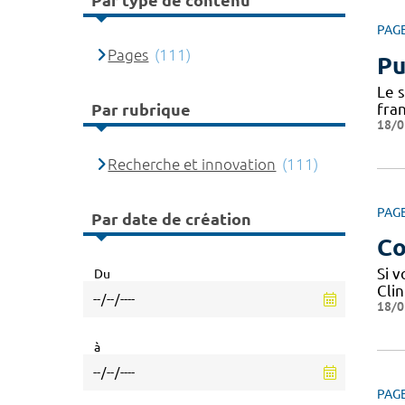
Par type de contenu
PAG
Pages
(111)
Pu
Le 
fra
Par rubrique
18/0
Recherche et innovation
(111)
PAG
Par date de création
Co
Si 
Du
Cli
18/0
à
PAG