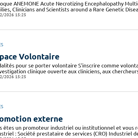
loque ANEMONE Acute Necrotizing Encephalopathy Multid
lies, Clinicians and Scientists around a Rare Genetic Dise
2/2026 15:25
ES
pace Volontaire
alités pour se porter volontaire S'inscrire comme volont
nvestigation clinique ouverte aux cliniciens, aux cherche
2/2026 15:25
ES
omotion externe
s êtes un promoteur industriel ou institutionnel et vous 
striel : Société prestataire de services (CRO) Industriel d