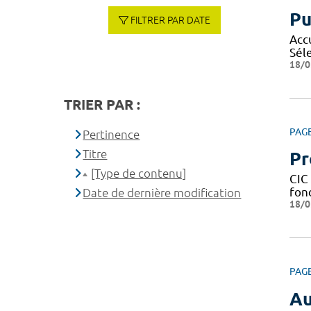
Pu
FILTRER PAR DATE
Acc
Sél
18/0
TRIER PAR :
PAG
Pertinence
Titre
Pr
[Type de contenu]
CIC 
fond
Date de dernière modification
18/0
PAG
Au