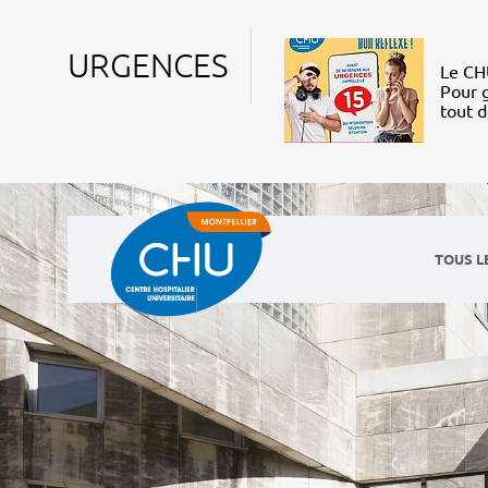
URGENCES
Le CHU
Pour g
tout 
TOUS L