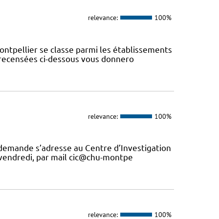
relevance:
100%
ontpellier se classe parmi les établissements
s recensées ci-dessous vous donnero
relevance:
100%
 demande s’adresse au Centre d’Investigation
u vendredi, par mail cic@chu-montpe
relevance:
100%