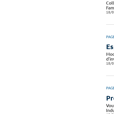
Col
Fami
18/0
PAG
Es
Mod
d'i
18/0
PAG
Pr
Vou
Indu