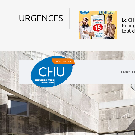
URGENCES
Le CHU
Pour g
tout 
TOUS L