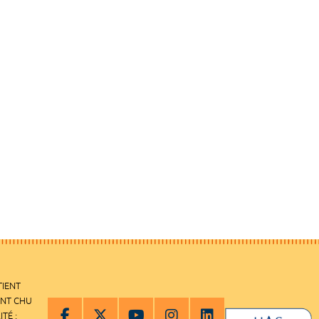
TIENT
ENT CHU
ITÉ :