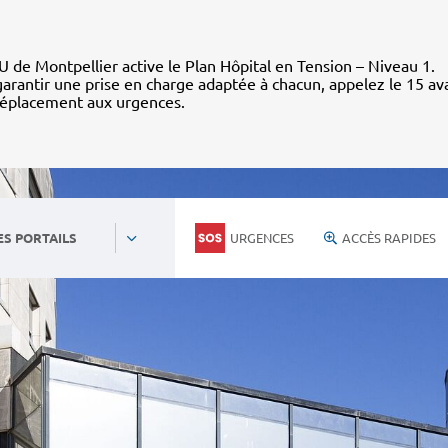
 de Montpellier active le Plan Hôpital en Tension – Niveau 1.
arantir une prise en charge adaptée à chacun, appelez le 15 av
déplacement aux urgences.
URGENCES
ACCÈS RAPIDES
ES PORTAILS