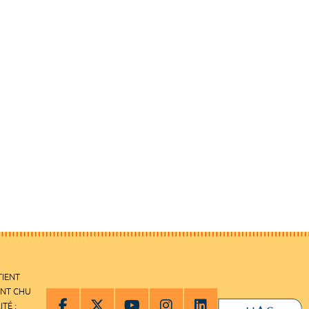
TIENT
ENT CHU
ITÉ :