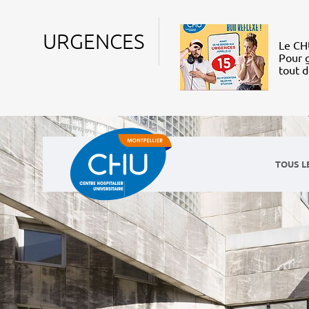
URGENCES
Le CHU
Pour g
tout 
TOUS L