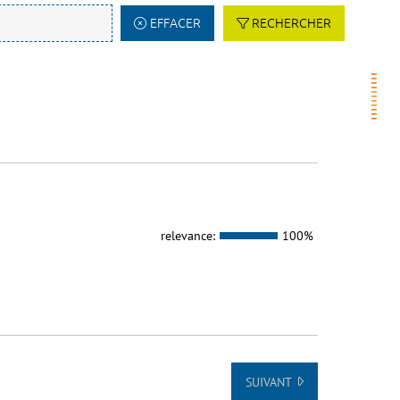
EFFACER
RECHERCHER
relevance:
100%
SUIVANT