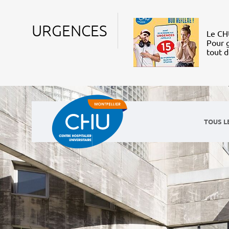
URGENCES
Le CHU
Pour g
tout 
TOUS L